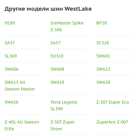
Другие модели шин WestLake
H188
IceMaster Spike
RP28
Z-506
SA37
SA57
SC328
SL369
SU318
SW602
SW606
SW608
SW612
SW613 All
SW618
SW628
Season Master
SW658
Terra Legend
Z-107 Zuper Eco
SL399
Z-401 All Season
Z-507 Zuper
ZuperAce Z-007
Elite
Snow