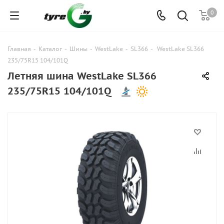
0
Главная
-
Каталог
-
Шины
-
WestLake
-
SL366
-
WestLake SL366
235/75R15 104/101Q
Летняя шина WestLake SL366
235/75R15 104/101Q