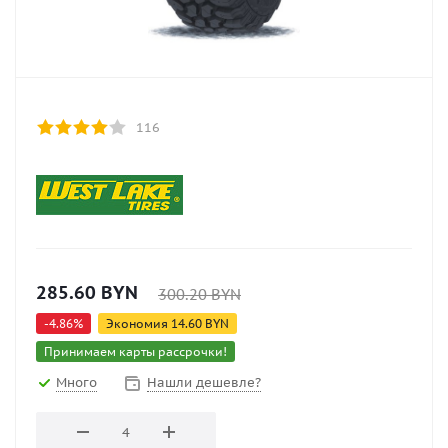
116
285.60
BYN
300.20
BYN
-
4.86
%
Экономия
14.60
BYN
Принимаем карты рассрочки!
Много
Нашли дешевле?