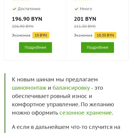
Достаточно
Много
196.90
BYN
201
BYN
206.90
BYN
211.30
BYN
Экономия
10
BYN
Экономия
10.30
BYN
Подробнее
Подробнее
К новым шинам мы предлагаем
шиномонтаж
и
балансировку
- это
обеспечивает ровный износ и
комфортное управление. По желанию
можно оформить
сезонное хранение
.
А если в дальнейшем что-то случится на