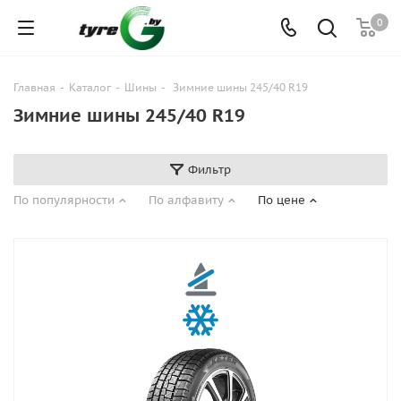
0
Главная
-
Каталог
-
Шины
-
Зимние шины 245/40 R19
Зимние шины 245/40 R19
Фильтр
По популярности
По алфавиту
По цене