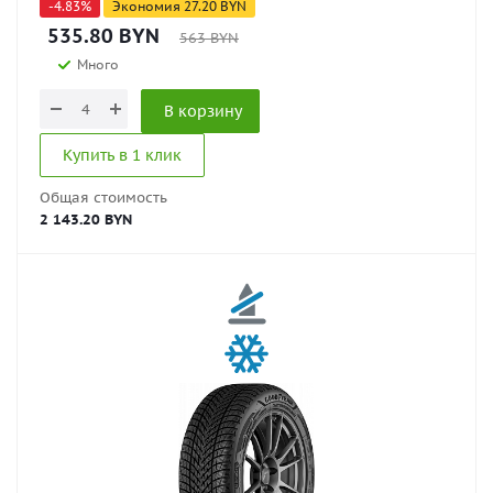
-
4.83
%
Экономия
27.20
BYN
535.80
BYN
563
BYN
Много
В корзину
Купить в 1 клик
Общая стоимость
2 143.20 BYN