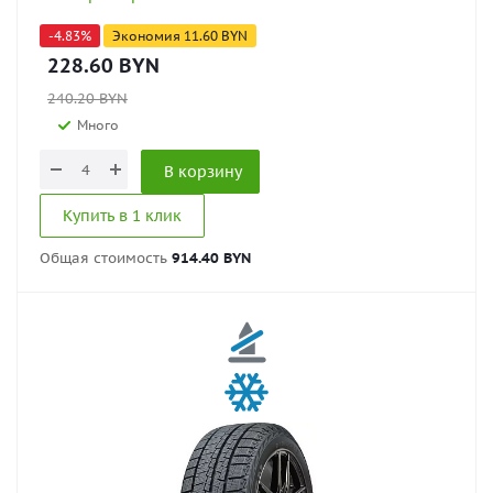
-
4.83
%
Экономия
11.60
BYN
228.60
BYN
240.20
BYN
Много
В корзину
Купить в 1 клик
Общая стоимость
914.40 BYN