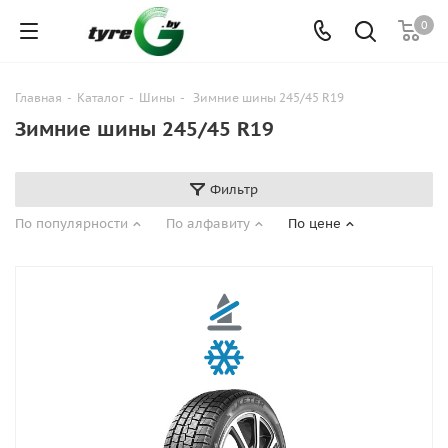
0
Главная
-
Каталог
-
Шины
-
Зимние шины 245/45 R19
Зимние шины 245/45 R19
Фильтр
По популярности
По алфавиту
По цене