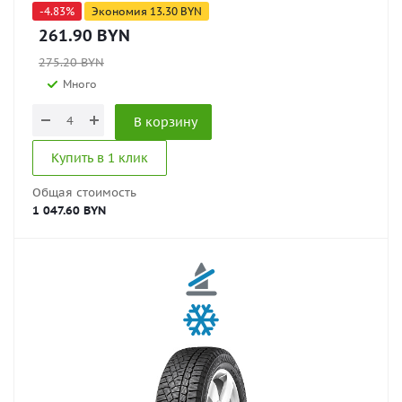
-
4.83
%
Экономия
13.30
BYN
261.90
BYN
275.20
BYN
Много
В корзину
Купить в 1 клик
Общая стоимость
1 047.60 BYN