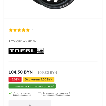
1
Артикул:
w538187
104.30
BYN
109.80
BYN
-
5.01
%
Экономия
5.50
BYN
Принимаем карты рассрочки!
Достаточно
Нашли дешевле?