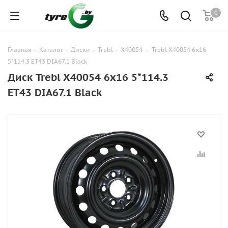
0
Главная
-
Каталог
-
Диски
-
Trebl
-
X40054
-
Trebl X40054 6x16
5*114.3 ET43 DIA67.1 Black
Диск Trebl X40054 6x16 5*114.3
ET43 DIA67.1 Black