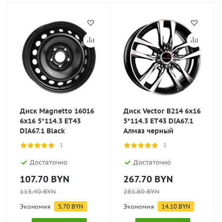
Диск Magnetto 16016
Диск Vector B214 6x16
6x16 5*114.3 ET43
5*114.3 ET43 DIA67.1
DIA67.1 Black
Алмаз черный
1
1
Достаточно
Достаточно
107.70
BYN
267.70
BYN
113.40
BYN
281.80
BYN
Экономия
5.70
BYN
Экономия
14.10
BYN