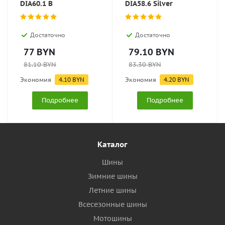
DIA60.1 B
DIA58.6 Silver
Достаточно
Достаточно
77
BYN
79.10
BYN
81.10
BYN
83.30
BYN
Экономия
4.10
BYN
Экономия
4.20
BYN
Подробнее
Подробнее
Каталог
Шины
Зимние шины
Летние шины
Всесезонные шины
Мотошины