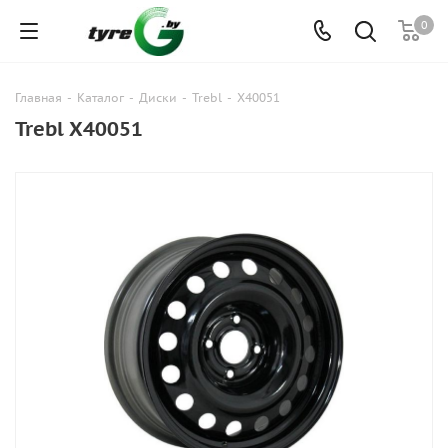
0
Главная
-
Каталог
-
Диски
-
Trebl
-
X40051
Trebl X40051