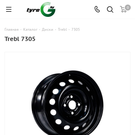
0
Главная
-
Каталог
-
Диски
-
Trebl
-
7305
Trebl 7305