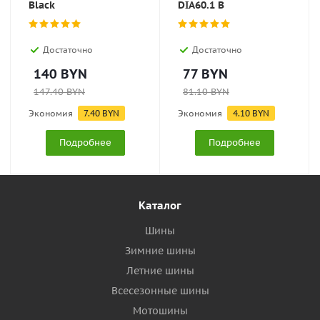
Black
DIA60.1 B
Достаточно
Достаточно
140
BYN
77
BYN
147.40
BYN
81.10
BYN
Экономия
7.40
BYN
Экономия
4.10
BYN
Подробнее
Подробнее
Каталог
Шины
Зимние шины
Летние шины
Всесезонные шины
Мотошины