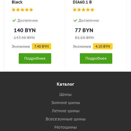
Black
DIA60.1 B
Достаточно
Достаточно
140
BYN
77
BYN
147.40
BYN
81.10
BYN
Экономия
7.40
BYN
Экономия
4.10
BYN
Подробнее
Подробнее
Каталог
Шины
Зимние шины
Летние шины
Всесезонные шины
Мотошины