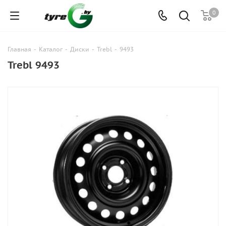
0
Главная
-
Каталог
-
Диски
-
Trebl
-
9493
Trebl 9493