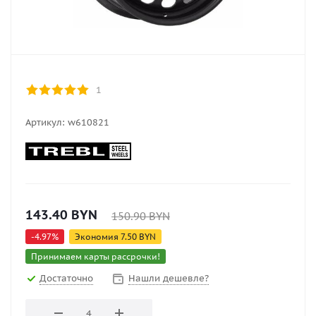
1
Артикул:
w610821
143.40
BYN
150.90
BYN
-
4.97
%
Экономия
7.50
BYN
Принимаем карты рассрочки!
Достаточно
Нашли дешевле?