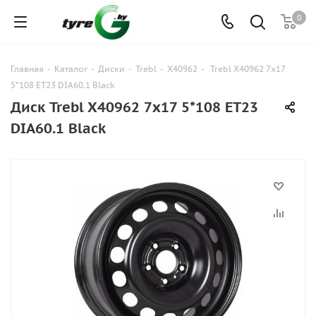
0
Главная
-
Каталог
-
Диски
-
Trebl
-
X40962
-
Trebl X40962 7x17
5*108 ET23 DIA60.1 Black
Диск Trebl X40962 7x17 5*108 ET23
DIA60.1 Black