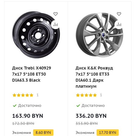
Диск Trebl X40929
Диск K&K Роквуд
7x17 5*108 ET50
7x17 5*108 ET33
DIA63.3 Black
DIA60.1 Дарк
платинум
1
1
Достаточно
Достаточно
163.90
BYN
336.20
BYN
172.50
BYN
353.90
BYN
Экономия
8.60
BYN
Экономия
17.70
BYN