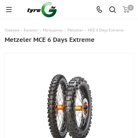
0
Главная
-
Каталог
-
Мотошины
-
Metzeler
-
MCE 6 Days Extreme
Metzeler MCE 6 Days Extreme