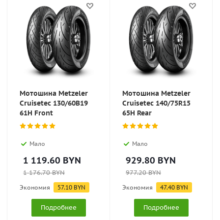
Мотошина Metzeler
Мотошина Metzeler
Cruisetec 130/60B19
Cruisetec 140/75R15
61H Front
65H Rear
Мало
Мало
1 119.60
BYN
929.80
BYN
1 176.70
BYN
977.20
BYN
Экономия
57.10
BYN
Экономия
47.40
BYN
Подробнее
Подробнее