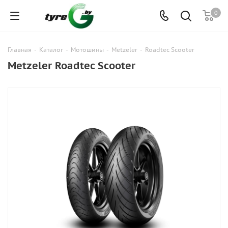
0
Главная
-
Каталог
-
Мотошины
-
Metzeler
-
Roadtec Scooter
Metzeler Roadtec Scooter