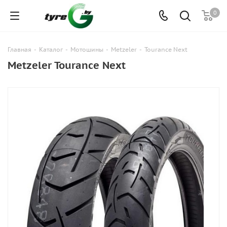
0
Главная
-
Каталог
-
Мотошины
-
Metzeler
-
Tourance Next
Metzeler Tourance Next