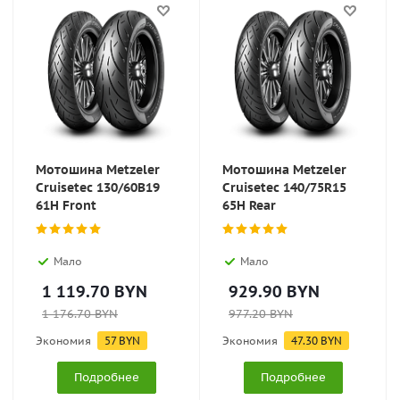
Мотошина Metzeler
Мотошина Metzeler
Cruisetec 130/60B19
Cruisetec 140/75R15
61H Front
65H Rear
Мало
Мало
1 119.70
BYN
929.90
BYN
1 176.70
BYN
977.20
BYN
Экономия
57
BYN
Экономия
47.30
BYN
Подробнее
Подробнее