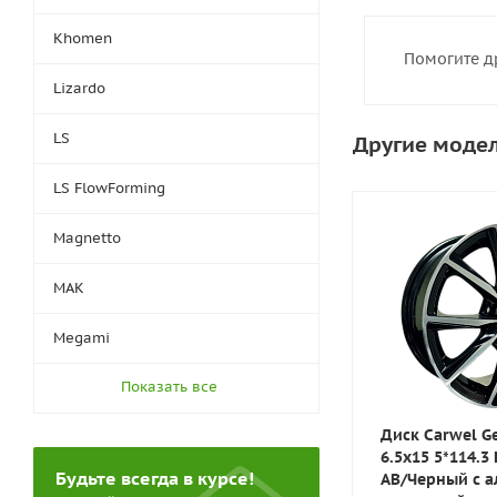
Khomen
Помогите д
Lizardo
LS
Другие модел
LS FlowForming
Magnetto
MAK
Megami
Показать все
Диск Carwel G
6.5x15 5*114.3
Будьте всегда в курсе!
AB/Черный с 