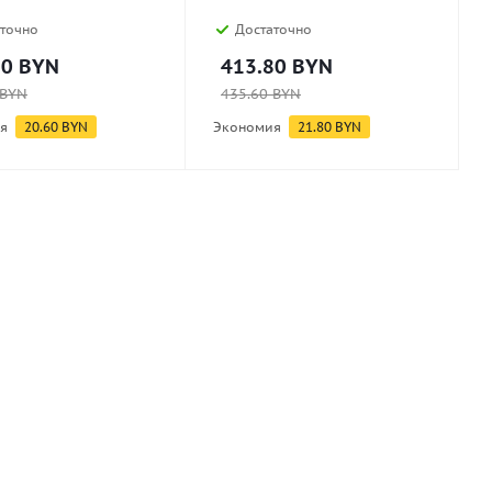
точно
Достаточно
80
BYN
413.80
BYN
BYN
435.60
BYN
я
20.60
BYN
Экономия
21.80
BYN