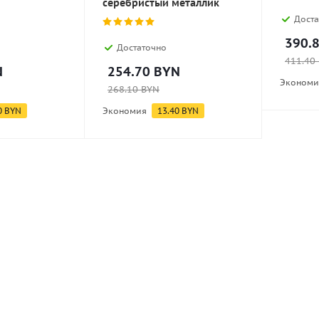
серебристый металлик
Доста
390.
Достаточно
411.40
N
254.70
BYN
Экономи
268.10
BYN
0
BYN
Экономия
13.40
BYN