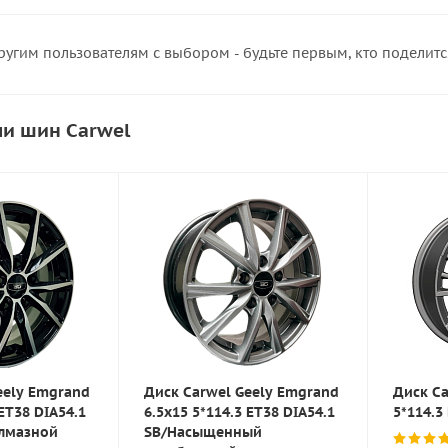
ругим пользователям с выбором - будьте первым, кто поделит
и шин Carwel
eely Emgrand
Диск Carwel Geely Emgrand
Диск Ca
 ET38 DIA54.1
6.5x15 5*114.3 ET38 DIA54.1
5*114.3
алмазной
SB/Насыщенный