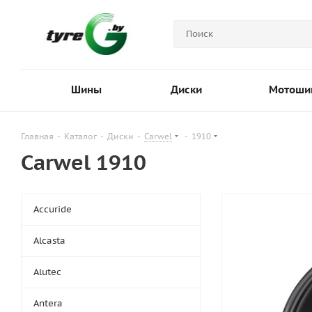
Шины
Диски
Мотоши
Главная
-
Каталог
-
Диски
-
Carwel
-
1910
Carwel 1910
Accuride
Alcasta
Alutec
Antera