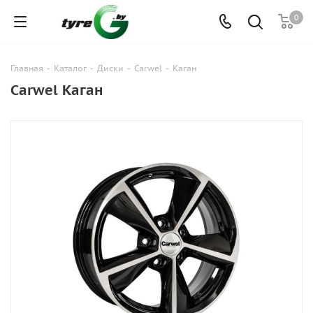
0
Главная
-
Каталог
-
Диски
-
Carwel
-
Каган
Carwel Каган