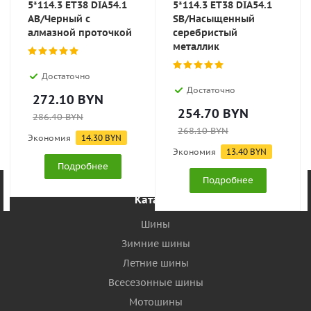
5*114.3 ET38 DIA54.1
5*114.3 ET38 DIA54.1
AB/Черный с
SB/Насыщенный
алмазной проточкой
серебристый
металлик
Достаточно
Достаточно
272.10
BYN
254.70
BYN
286.40
BYN
268.10
BYN
Экономия
14.30
BYN
Экономия
13.40
BYN
Подробнее
Подробнее
Каталог
Шины
Зимние шины
Летние шины
Всесезонные шины
Мотошины