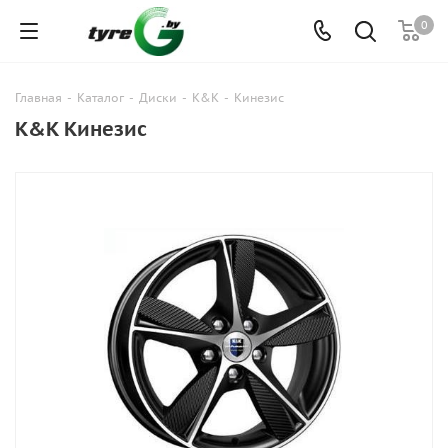
0
Главная
-
Каталог
-
Диски
-
K&K
-
Кинезис
K&K Кинезис