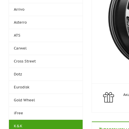
Arrivo
Asterro
ATS
Carwel
Cross Street
Dotz
Eurodisk
Ак
Gold Wheel
iFree
K&K