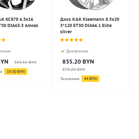
K KC878 6.5x16
Диск K&K Kleemann 8.5x20
T50 DIA63.3 Алмаз
5*120 ET30 DIA66.1 Elite
silver
точно
Достаточно
YN
835.20
BYN
389.50
BYN
879.20
BYN
я
19.50
BYN
Экономия
44
BYN