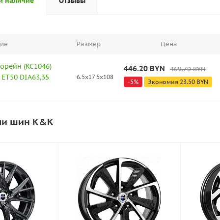
и наличие
Отзывы
ие
Размер
Цена
орейн (KC1046)
446.20
BYN
469.70
BYN
8 ET50 DIA63,35
6.5x17 5x108
-
5
%
Экономия
23.50
BYN
ли шин K&K