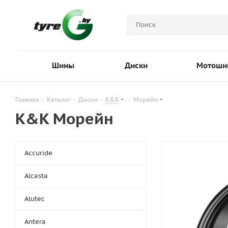
Шины
Диски
Мотоши
Главная
-
Каталог
-
Диски
-
K&K
-
Морейн
K&K Морейн
Accuride
Alcasta
Alutec
Antera