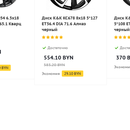
54 6.5x18
Диск K&K KC678 8x18 5*127
Диск K&
65.1 Кварц
ET56.4 DIA 71.6 Алмаз
5*108 E
черный
черный
Достаточно
Доста
N
554.10
BYN
370
B
583.20
BYN
Экономи
0
BYN
Экономия
29.10
BYN