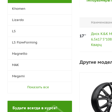
Типоразмеры 
Khomen
Lizardo
Наименован
LS
Диск K&K М
17''
6.5x17 5*10
LS FlowForming
Кварц
Magnetto
Другие моде
MAK
Megami
Показать все
Будьте всегда в курсе!