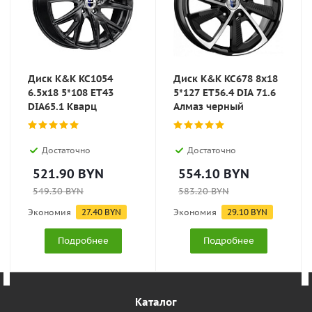
Диск K&K KC1054
Диск K&K KC678 8x18
6.5x18 5*108 ET43
5*127 ET56.4 DIA 71.6
DIA65.1 Кварц
Алмаз черный
Достаточно
Достаточно
521.90
BYN
554.10
BYN
549.30
BYN
583.20
BYN
Экономия
27.40
BYN
Экономия
29.10
BYN
Подробнее
Подробнее
Каталог