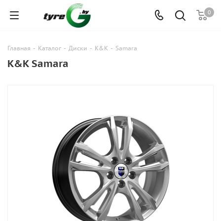
0
Главная
-
Каталог
-
Диски
-
K&K
-
Samara
K&K Samara