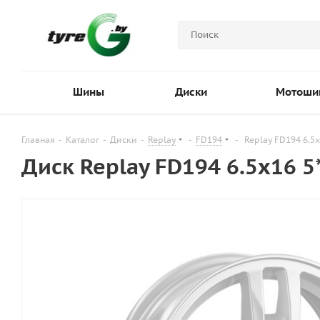
Шины
Диски
Мотоши
Главная
-
Каталог
-
Диски
-
Replay
-
FD194
-
Replay FD194 6.5x
Диск Replay FD194 6.5x16 5*