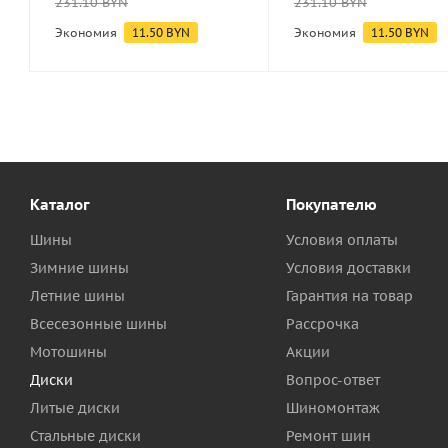
231.10
BYN
231.10
BYN
Экономия
11.50
BYN
Экономия
11.50
BYN
Каталог
Покупателю
Шины
Условия оплаты
Зимние шины
Условия доставки
Летние шины
Гарантия на товар
Всесезонные шины
Рассрочка
Мотошины
Акции
Диски
Вопрос-ответ
Литые диски
Шиномонтаж
Стальные диски
Ремонт шин