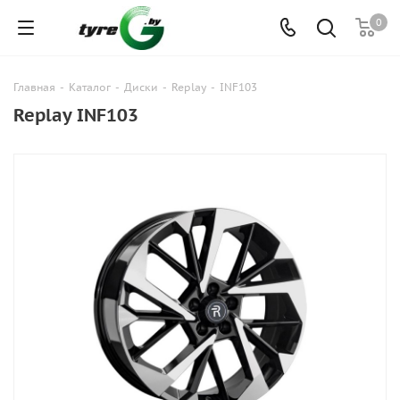
0
Главная
-
Каталог
-
Диски
-
Replay
-
INF103
Replay INF103