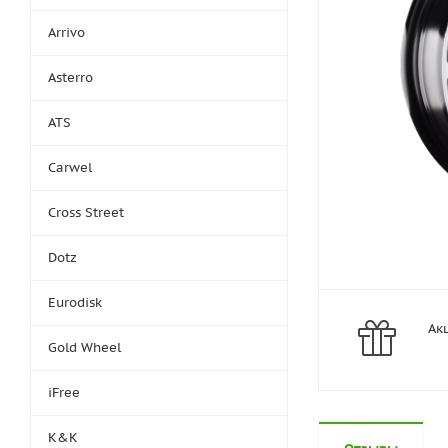
Arrivo
Asterro
ATS
Carwel
Cross Street
Dotz
Eurodisk
Ак
Gold Wheel
iFree
K&K