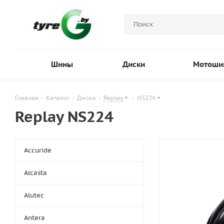
Шины
Диски
Мотоши
Главная
-
Каталог
-
Диски
-
Replay
-
NS224
Replay NS224
Accuride
Alcasta
Alutec
Antera