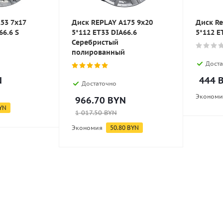
153 7x17
Диск REPLAY A175 9x20
Диск Re
66.6 S
5*112 ET33 DIA66.6
5*112 E
Серебристый
полированный
Доста
N
444
B
Достаточно
Экономи
966.70
BYN
YN
1 017.50
BYN
Экономия
50.80
BYN