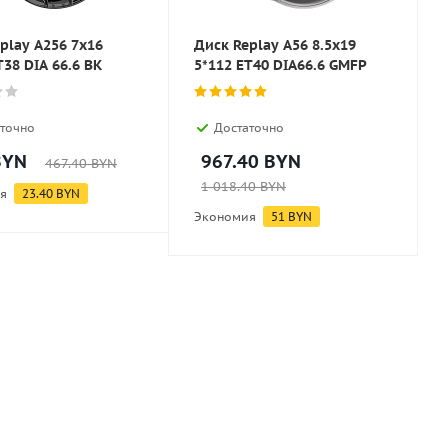
play A256 7x16
Диск Replay A56 8.5x19
T38 DIA 66.6 BK
5*112 ET40 DIA66.6 GMFP
точно
Достаточно
YN
967.40
BYN
467.40
BYN
1 018.40
BYN
я
23.40
BYN
Экономия
51
BYN