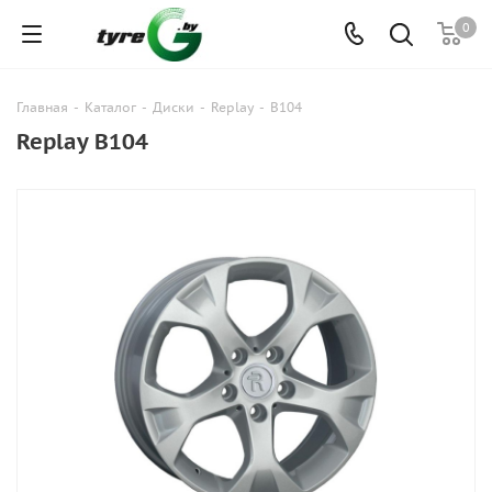
0
Главная
-
Каталог
-
Диски
-
Replay
-
B104
Replay B104