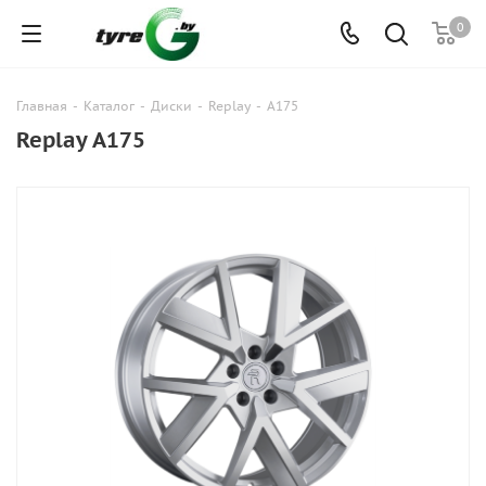
0
Главная
-
Каталог
-
Диски
-
Replay
-
A175
Replay A175