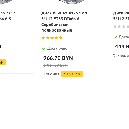
153 7x17
Диск REPLAY A175 9x20
Диск Re
66.6 S
5*112 ET33 DIA66.6
5*112 E
Серебристый
полированный
Доста
N
444
B
Достаточно
Экономи
966.70
BYN
YN
1 017.50
BYN
Экономия
50.80
BYN