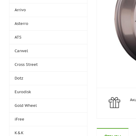
Arrivo
Asterro
ATS
Carwel
Cross Street
Dotz
Eurodisk
Ак
Gold Wheel
iFree
K&K