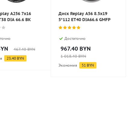
play A256 7x16
Диск Replay A56 8.5x19
T38 DIA 66.6 BK
5*112 ET40 DIA66.6 GMFP
точно
Достаточно
YN
967.40
BYN
467.40
BYN
1 018.40
BYN
я
23.40
BYN
Экономия
51
BYN