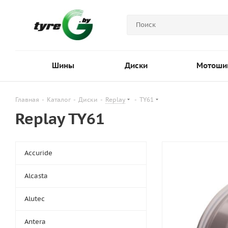
Шины
Диски
Мотоши
Главная
-
Каталог
-
Диски
-
Replay
-
TY61
Replay TY61
Accuride
Alcasta
Alutec
Antera