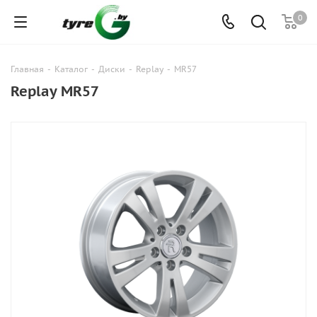
0
Главная
-
Каталог
-
Диски
-
Replay
-
MR57
Replay MR57