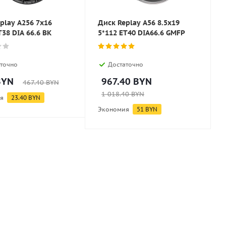
play A256 7x16
Диск Replay A56 8.5x19
T38 DIA 66.6 BK
5*112 ET40 DIA66.6 GMFP
точно
Достаточно
YN
967.40
BYN
467.40
BYN
1 018.40
BYN
я
23.40
BYN
Экономия
51
BYN