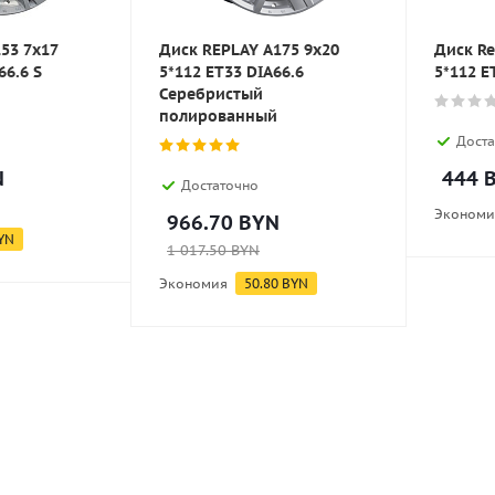
153 7x17
Диск REPLAY A175 9x20
Диск Re
66.6 S
5*112 ET33 DIA66.6
5*112 E
Серебристый
полированный
Доста
N
444
B
Достаточно
Экономи
966.70
BYN
YN
1 017.50
BYN
Экономия
50.80
BYN