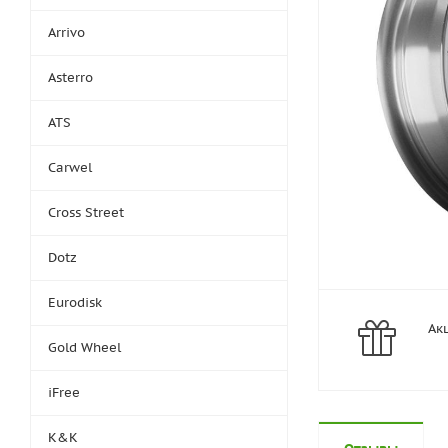
Arrivo
Asterro
ATS
Carwel
Cross Street
Dotz
Eurodisk
Ак
Gold Wheel
iFree
K&K