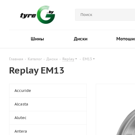
Шины
Диски
Мотоши
Главная
-
Каталог
-
Диски
-
Replay
-
EM13
Replay EM13
Accuride
Alcasta
Alutec
Antera