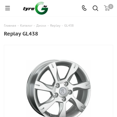
0
Главная
-
Каталог
-
Диски
-
Replay
-
GL438
Replay GL438