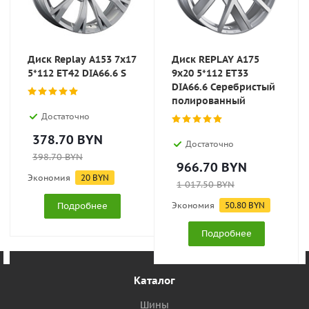
Диск Replay A153 7x17
Диск REPLAY A175
5*112 ET42 DIA66.6 S
9x20 5*112 ET33
DIA66.6 Серебристый
полированный
Достаточно
378.70
BYN
Достаточно
398.70
BYN
966.70
BYN
Экономия
20
BYN
1 017.50
BYN
Подробнее
Экономия
50.80
BYN
Подробнее
Каталог
Шины