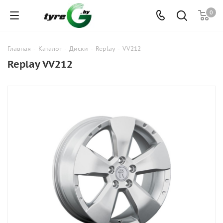
0
Главная
-
Каталог
-
Диски
-
Replay
-
VV212
Replay VV212