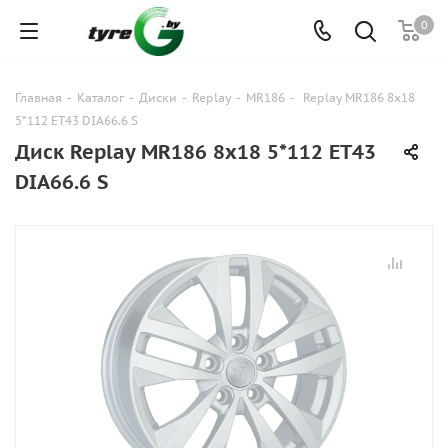
0
Главная
-
Каталог
-
Диски
-
Replay
-
MR186
-
Replay MR186 8x18
5*112 ET43 DIA66.6 S
Диск Replay MR186 8x18 5*112 ET43
DIA66.6 S