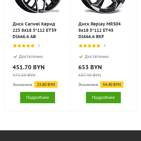
Диск Carwel Керид
Диск Replay MR304
225 8x18 5*112 ET39
8x18 5*112 ET43
DIA66.6 AB
DIA66.6 BKF
1
1
Достаточно
Достаточно
451.70
BYN
653
BYN
475.50
BYN
687.40
BYN
Экономия
23.80
BYN
Экономия
34.40
BYN
Подробнее
Подробнее