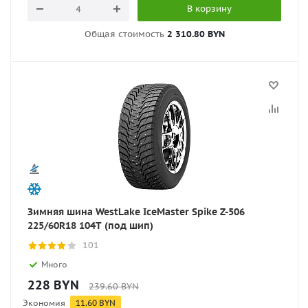
В корзину
Общая стоимость
2 310.80 BYN
Зимняя шина WestLake IceMaster Spike Z-506
225/60R18 104T (под шип)
101
Много
228
BYN
239.60
BYN
Экономия
11.60
BYN