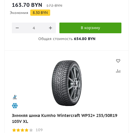
163.70
BYN
172
BYN
Экономия
8.30
BYN
В корзину
Общая стоимость
654.80 BYN
Зимняя шина Kumho Wintercraft WP52+ 235/50R19
103V XL
109