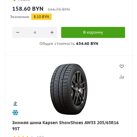
158.60
BYN
166.70
BYN
Экономия
8.10
BYN
В корзину
Общая стоимость
634.40 BYN
Зимняя шина Kapsen ShowShoes AW33 205/65R16
95T