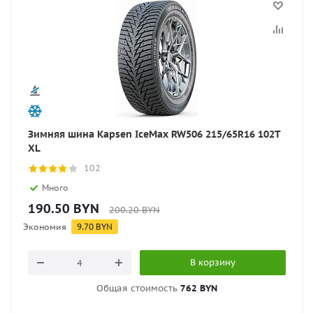
Зимняя шина Kapsen IceMax RW506 215/65R16 102T
XL
102
Много
190.50
BYN
200.20
BYN
Экономия
9.70
BYN
В корзину
Общая стоимость
762 BYN