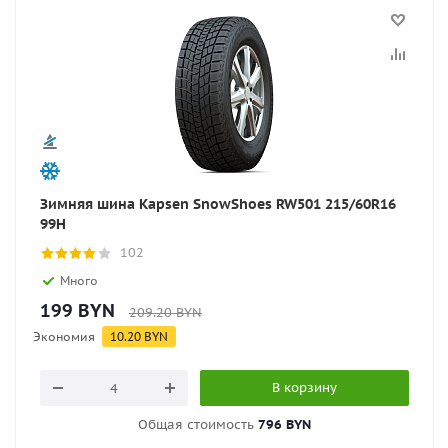
Зимняя шина Kapsen SnowShoes RW501 215/60R16
99H
102
Много
199
BYN
209.20
BYN
Экономия
10.20
BYN
В корзину
Общая стоимость
796 BYN