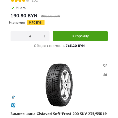
102
Много
190.80
BYN
200.50
BYN
Экономия
9.70
BYN
В корзину
Общая стоимость
763.20 BYN
Зимняя шина Gislaved Soft*Frost 200 SUV 235/55R19