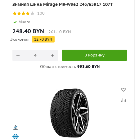
Зимняя шина Mirage MR-W962 245/65R17 107T
100
Много
248.40
BYN
261.10
BYN
Экономия
12.70
BYN
В корзину
Общая стоимость
993.60 BYN