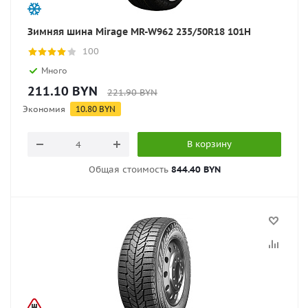
Зимняя шина Mirage MR-W962 235/50R18 101H
100
Много
211.10
BYN
221.90
BYN
Экономия
10.80
BYN
В корзину
Общая стоимость
844.40 BYN