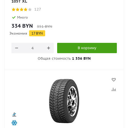
105T XL
127
Много
334
BYN
351
BYN
Экономия
17
BYN
В корзину
Общая стоимость
1 336 BYN