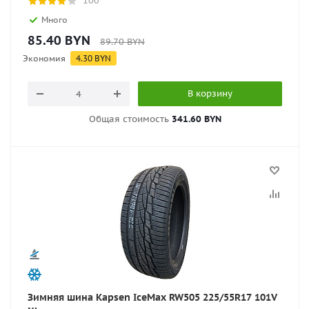
100
Много
85.40
BYN
89.70
BYN
Экономия
4.30
BYN
В корзину
Общая стоимость
341.60 BYN
Зимняя шина Kapsen IceMax RW505 225/55R17 101V