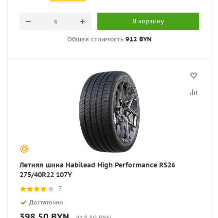
В корзину
Общая стоимость
912 BYN
Летняя шина Habilead High Performance RS26
275/40R22 107Y
7
Достаточно
398.50
BYN
418.80
BYN