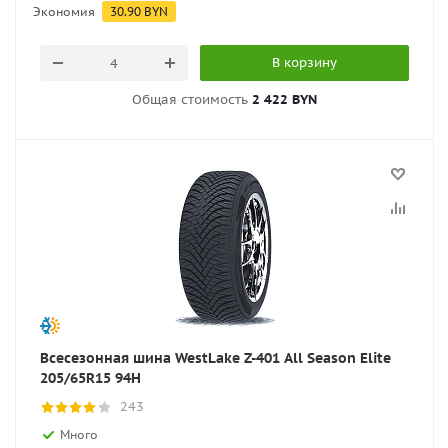
Экономия
30.90
BYN
В корзину
Общая стоимость
2 422 BYN
Всесезонная шина WestLake Z-401 All Season Elite
205/65R15 94H
243
Много