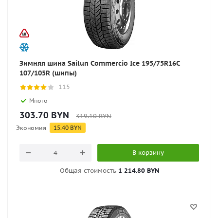
Зимняя шина Sailun Commercio Ice 195/75R16C
107/105R (шипы)
115
Много
303.70
BYN
319.10
BYN
Экономия
15.40
BYN
В корзину
Общая стоимость
1 214.80 BYN