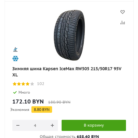
Зимняя шина Kapsen IceMax RW505 215/50R17 95V
XL
102
Много
172.10
BYN
180.90
BYN
Экономия
8.80
BYN
В корзину
Общая стоимость
688.40 BYN