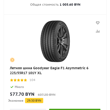
Общая стоимость
1 005.60 BYN
Летняя шина Goodyear Eagle F1 Asymmetric 6
225/55R17 101Y XL
104
Много
577.70
BYN
607.20
BYN
Экономия
29.50
BYN