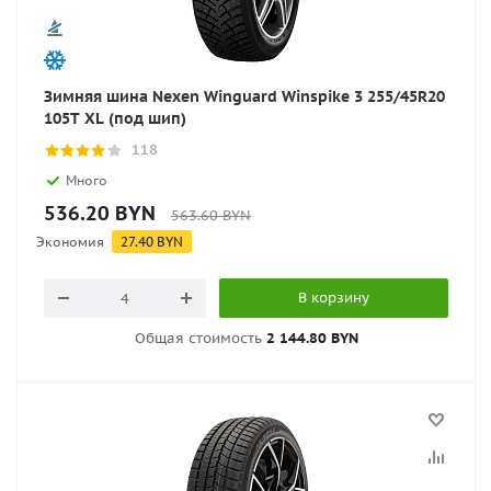
Зимняя шина Nexen Winguard Winspike 3 255/45R20
105T XL (под шип)
118
Много
536.20
BYN
563.60
BYN
Экономия
27.40
BYN
В корзину
Общая стоимость
2 144.80 BYN