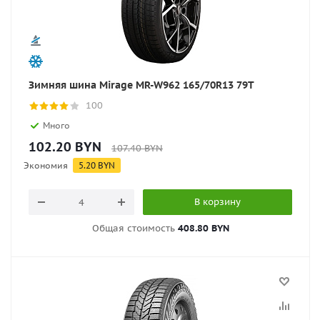
Зимняя шина Mirage MR-W962 165/70R13 79T
100
Много
102.20
BYN
107.40
BYN
Экономия
5.20
BYN
В корзину
Общая стоимость
408.80 BYN