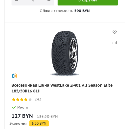
В корзину
Общая стоимость
590 BYN
Всесезонная шина WestLake Z-401 All Season Elite
185/50R16 81H
243
Много
127
BYN
133.50
BYN
Экономия
6.50
BYN