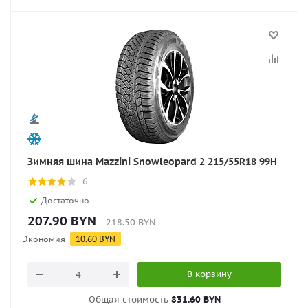
Зимняя шина Mazzini Snowleopard 2 215/55R18 99H
6
Достаточно
207.90
BYN
218.50
BYN
Экономия
10.60
BYN
В корзину
Общая стоимость
831.60 BYN