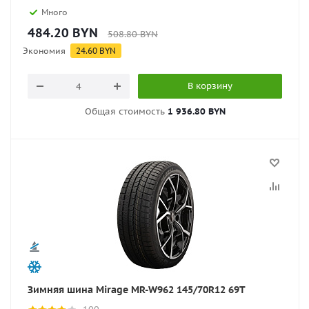
Много
484.20
BYN
508.80
BYN
Экономия
24.60
BYN
В корзину
Общая стоимость
1 936.80 BYN
Зимняя шина Mirage MR-W962 145/70R12 69T