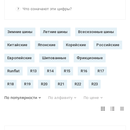
Что означают эти цифры?
?
Зимние шины
Летние шины
Всесезонные шины
Китайские
Японские
Корейские
Российские
Европейские
Шипованные
Фрикционные
Runflat
R13
R14
R15
R16
R17
R18
R19
R20
R21
R22
R23
По популярности
По алфавиту
По цене