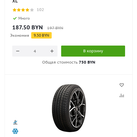
XL
102
Много
187.50
BYN
197
BYN
Экономия
9.50
BYN
В корзину
Общая стоимость
750 BYN