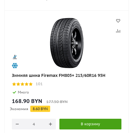
Зимняя шина Firemax FM805+ 215/60R16 95H
101
Много
168.90
BYN
177.50
BYN
Экономия
8.60
BYN
В корзину