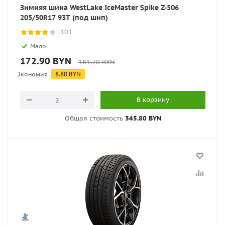
Зимняя шина WestLake IceMaster Spike Z-506
205/50R17 93T (под шип)
101
Мало
172.90
BYN
181.70
BYN
Экономия
8.80
BYN
В корзину
Общая стоимость
345.80 BYN