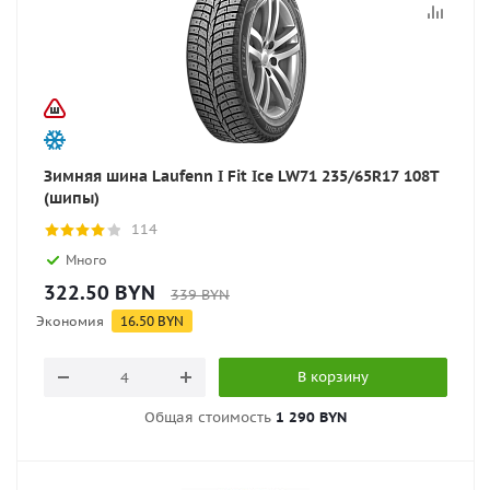
Зимняя шина Laufenn I Fit Ice LW71 235/65R17 108T
(шипы)
114
Много
322.50
BYN
339
BYN
Экономия
16.50
BYN
В корзину
Общая стоимость
1 290 BYN