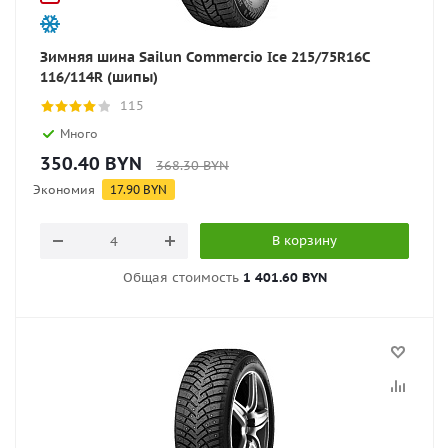
Зимняя шина Sailun Commercio Ice 215/75R16C
116/114R (шипы)
115
Много
350.40
BYN
368.30
BYN
Экономия
17.90
BYN
В корзину
Общая стоимость
1 401.60 BYN