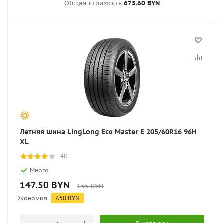
Общая стоимость
675.60 BYN
Летняя шина LingLong Eco Master E 205/60R16 96H
XL
40
Много
147.50
BYN
155
BYN
Экономия
7.50
BYN