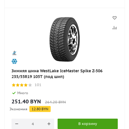
Зимняя шина WestLake IceMaster Spike Z-506
235/55R19 105T (под шип)
101
Много
251.40
BYN
264.20
BYN
Экономия
12.80
BYN
В корзину