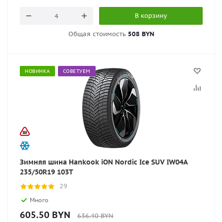
В корзину
Общая стоимость
508 BYN
НОВИНКА
СОВЕТУЕМ
Зимняя шина Hankook iON Nordic Ice SUV IW04A
235/50R19 103T
29
Много
605.50
BYN
636.40
BYN