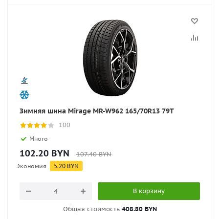
Зимняя шина Mirage MR-W962 165/70R13 79T
100
Много
102.20
BYN
107.40
BYN
Экономия
5.20
BYN
В корзину
Общая стоимость
408.80 BYN