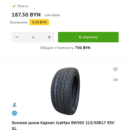
Много
187.50
BYN
197
BYN
Экономия
9.50
BYN
В корзину
Общая стоимость
750 BYN
Зимняя шина Kapsen IceMax RW505 215/50R17 95V
XL