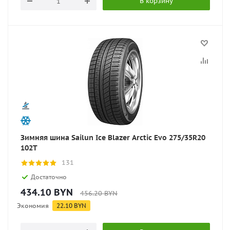
В корзину
Зимняя шина Sailun Ice Blazer Arctic Evo 275/35R20
102T
131
Достаточно
434.10
BYN
456.20
BYN
Экономия
22.10
BYN