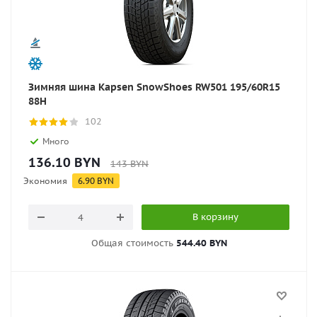
Зимняя шина Kapsen SnowShoes RW501 195/60R15
88H
102
Много
136.10
BYN
143
BYN
Экономия
6.90
BYN
В корзину
Общая стоимость
544.40 BYN