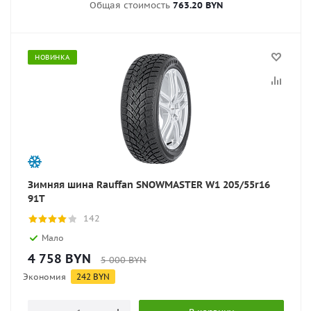
Общая стоимость
763.20 BYN
НОВИНКА
Зимняя шина Rauffan SNOWMASTER W1 205/55r16
91T
142
Мало
4 758
BYN
5 000
BYN
Экономия
242
BYN