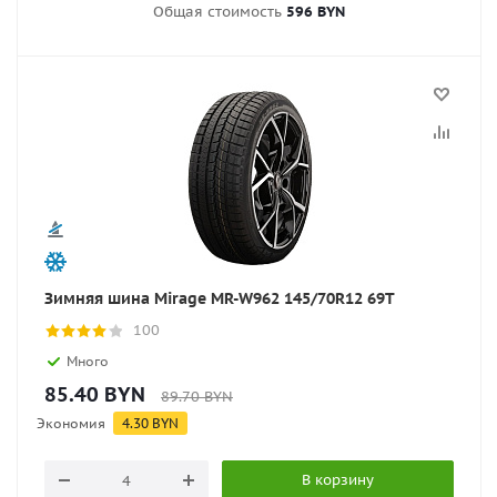
Общая стоимость
596 BYN
Зимняя шина Mirage MR-W962 145/70R12 69T
100
Много
85.40
BYN
89.70
BYN
Экономия
4.30
BYN
В корзину