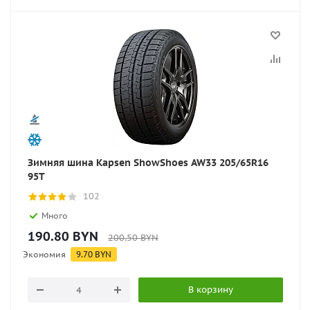
Зимняя шина Kapsen ShowShoes AW33 205/65R16
95T
102
Много
190.80
BYN
200.50
BYN
Экономия
9.70
BYN
В корзину