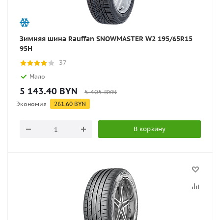
Зимняя шина Rauffan SNOWMASTER W2 195/65R15
95H
37
Мало
5 143.40
BYN
5 405
BYN
Экономия
261.60
BYN
В корзину