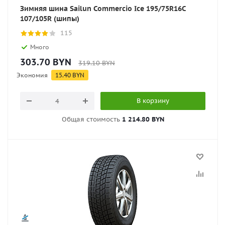
Зимняя шина Sailun Commercio Ice 195/75R16C
107/105R (шипы)
115
Много
303.70
BYN
319.10
BYN
Экономия
15.40
BYN
В корзину
Общая стоимость
1 214.80 BYN