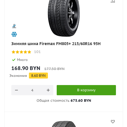
Зимняя шина Firemax FM805+ 215/60R16 95H
101
Много
168.90
BYN
177.50
BYN
Экономия
8.60
BYN
В корзину
Общая стоимость
675.60 BYN