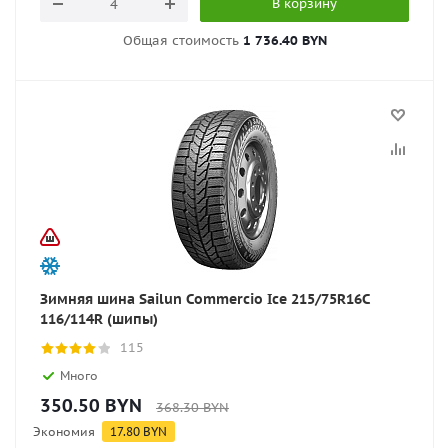
В корзину
Общая стоимость
1 736.40 BYN
Зимняя шина Sailun Commercio Ice 215/75R16C
116/114R (шипы)
115
Много
350.50
BYN
368.30
BYN
Экономия
17.80
BYN