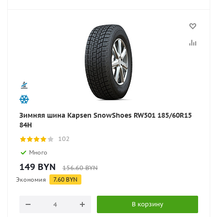
Зимняя шина Kapsen SnowShoes RW501 185/60R15
84H
102
Много
149
BYN
156.60
BYN
Экономия
7.60
BYN
В корзину