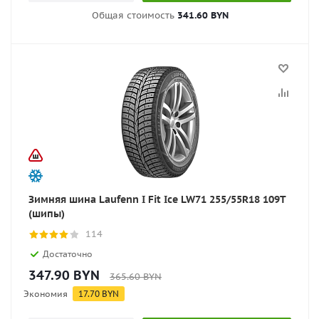
Общая стоимость
341.60 BYN
Зимняя шина Laufenn I Fit Ice LW71 255/55R18 109T
(шипы)
114
Достаточно
347.90
BYN
365.60
BYN
Экономия
17.70
BYN