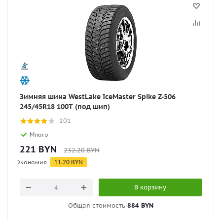
Зимняя шина WestLake IceMaster Spike Z-506
245/45R18 100T (под шип)
101
Много
221
BYN
232.20
BYN
Экономия
11.20
BYN
В корзину
Общая стоимость
884 BYN