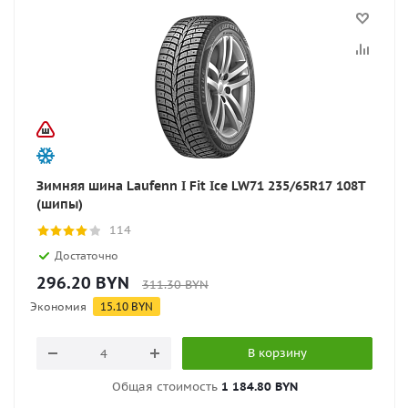
Зимняя шина Laufenn I Fit Ice LW71 235/65R17 108T
(шипы)
114
Достаточно
296.20
BYN
311.30
BYN
Экономия
15.10
BYN
В корзину
Общая стоимость
1 184.80 BYN