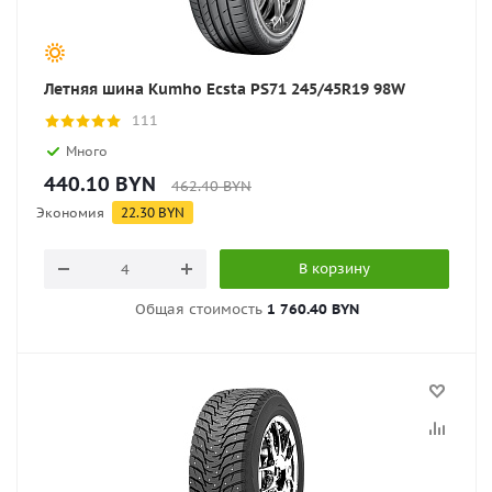
Летняя шина Kumho Ecsta PS71 245/45R19 98W
111
Много
440.10
BYN
462.40
BYN
Экономия
22.30
BYN
В корзину
Общая стоимость
1 760.40 BYN