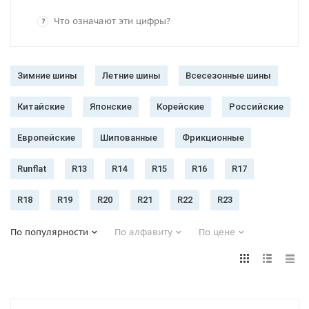
Что означают эти цифры?
?
Зимние шины
Летние шины
Всесезонные шины
Китайские
Японские
Корейские
Российские
Европейские
Шипованные
Фрикционные
Runflat
R13
R14
R15
R16
R17
R18
R19
R20
R21
R22
R23
По популярности
По алфавиту
По цене