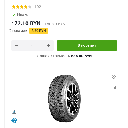
102
Много
172.10
BYN
180.90
BYN
Экономия
8.80
BYN
В корзину
Общая стоимость
688.40 BYN