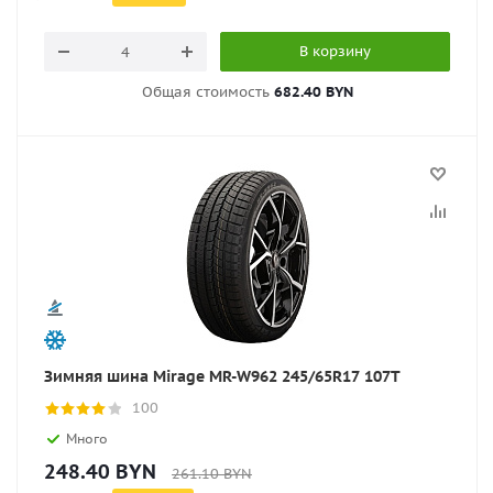
В корзину
Общая стоимость
682.40 BYN
Зимняя шина Mirage MR-W962 245/65R17 107T
100
Много
248.40
BYN
261.10
BYN