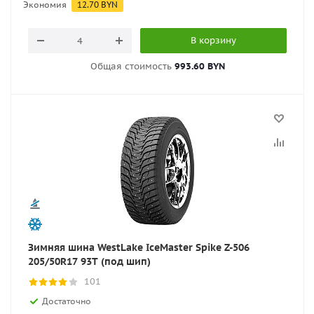
Экономия
12.70
BYN
В корзину
Общая стоимость
993.60 BYN
Зимняя шина WestLake IceMaster Spike Z-506
205/50R17 93T (под шип)
101
Достаточно