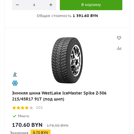
В корзину
Общая стоимость
1 391.60 BYN
Зимняя шина WestLake IceMaster Spike Z-506
215/45R17 91T (под шип)
101
Много
170.60
BYN
179.30
BYN
Экономия
8.70
BYN