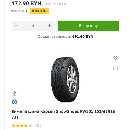
172.90
BYN
181.70
BYN
Экономия
8.80
BYN
В корзину
Общая стоимость
691.60 BYN
Зимняя шина Kapsen SnowShoes RW501 155/65R13
73T
102