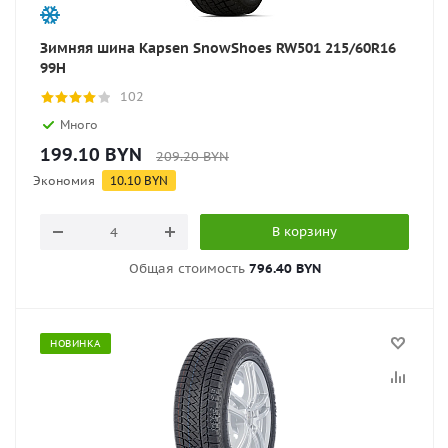
Зимняя шина Kapsen SnowShoes RW501 215/60R16
99H
102
Много
199.10
BYN
209.20
BYN
Экономия
10.10
BYN
В корзину
Общая стоимость
796.40 BYN
НОВИНКА