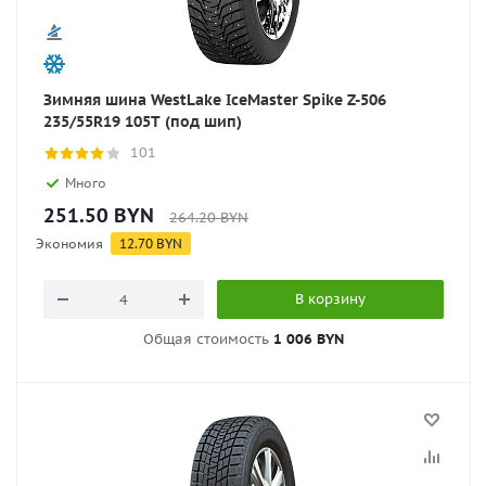
Зимняя шина WestLake IceMaster Spike Z-506
235/55R19 105T (под шип)
101
Много
251.50
BYN
264.20
BYN
Экономия
12.70
BYN
В корзину
Общая стоимость
1 006 BYN