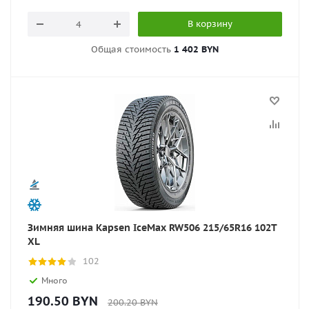
В корзину
Общая стоимость
1 402 BYN
Зимняя шина Kapsen IceMax RW506 215/65R16 102T
XL
102
Много
190.50
BYN
200.20
BYN