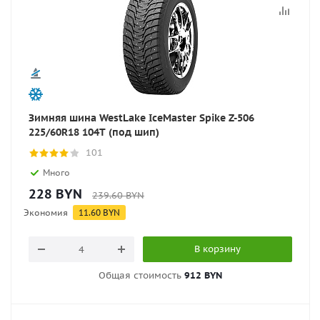
Зимняя шина WestLake IceMaster Spike Z-506
225/60R18 104T (под шип)
101
Много
228
BYN
239.60
BYN
Экономия
11.60
BYN
В корзину
Общая стоимость
912 BYN