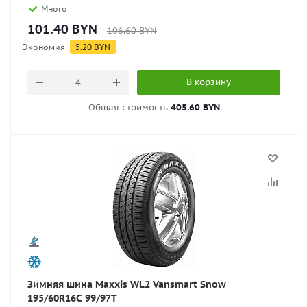
Много
101.40
BYN
106.60
BYN
Экономия
5.20
BYN
В корзину
Общая стоимость
405.60 BYN
Зимняя шина Maxxis WL2 Vansmart Snow
195/60R16C 99/97T