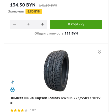
134.50
BYN
141.30
BYN
Экономия
6.80
BYN
В корзину
Общая стоимость
538 BYN
Зимняя шина Kapsen IceMax RW505 225/55R17 101V
XL
102