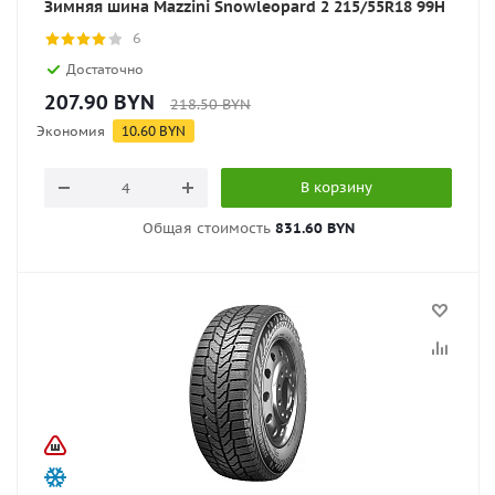
Зимняя шина Mazzini Snowleopard 2 215/55R18 99H
6
Достаточно
207.90
BYN
218.50
BYN
Экономия
10.60
BYN
В корзину
Общая стоимость
831.60 BYN