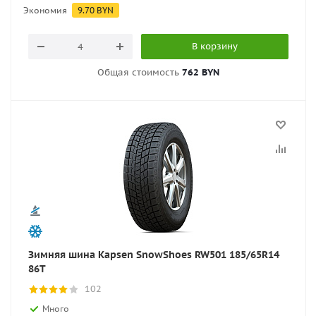
Экономия
9.70
BYN
В корзину
Общая стоимость
762 BYN
Зимняя шина Kapsen SnowShoes RW501 185/65R14
86T
102
Много