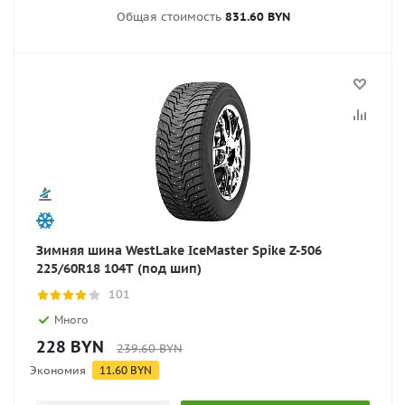
Общая стоимость
831.60 BYN
Зимняя шина WestLake IceMaster Spike Z-506
225/60R18 104T (под шип)
101
Много
228
BYN
239.60
BYN
Экономия
11.60
BYN