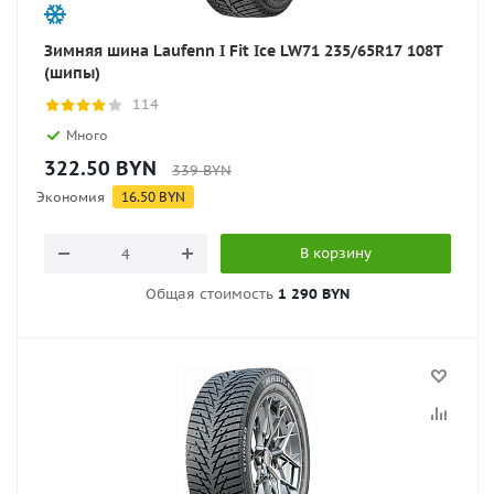
Зимняя шина Laufenn I Fit Ice LW71 235/65R17 108T
(шипы)
114
Много
322.50
BYN
339
BYN
Экономия
16.50
BYN
В корзину
Общая стоимость
1 290 BYN