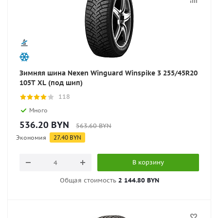
Зимняя шина Nexen Winguard Winspike 3 255/45R20
105T XL (под шип)
118
Много
536.20
BYN
563.60
BYN
Экономия
27.40
BYN
В корзину
Общая стоимость
2 144.80 BYN