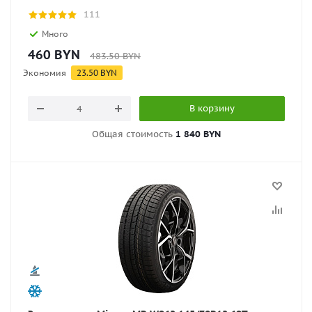
111
Много
460
BYN
483.50
BYN
Экономия
23.50
BYN
В корзину
Общая стоимость
1 840 BYN