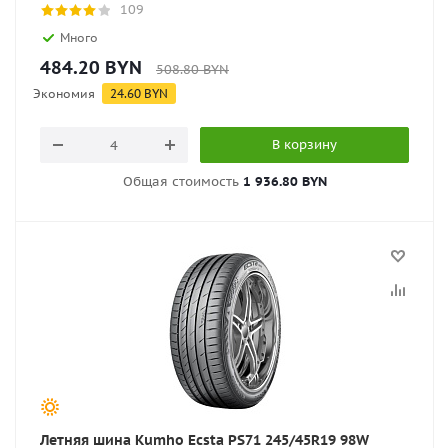
109
Много
484.20
BYN
508.80
BYN
Экономия
24.60
BYN
В корзину
Общая стоимость
1 936.80 BYN
Летняя шина Kumho Ecsta PS71 245/45R19 98W