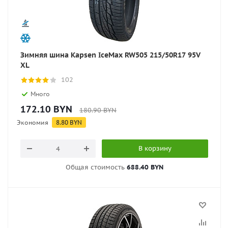
Зимняя шина Kapsen IceMax RW505 215/50R17 95V
XL
102
Много
172.10
BYN
180.90
BYN
Экономия
8.80
BYN
В корзину
Общая стоимость
688.40 BYN