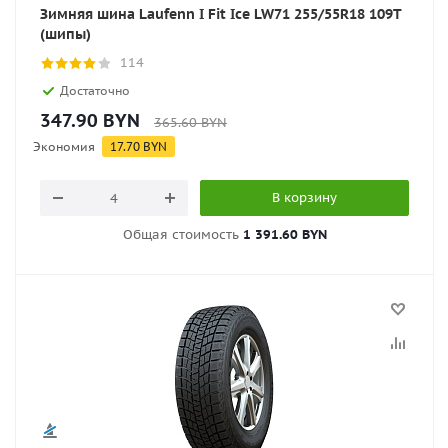
Зимняя шина Laufenn I Fit Ice LW71 255/55R18 109T
(шипы)
114
Достаточно
347.90
BYN
365.60
BYN
Экономия
17.70
BYN
В корзину
Общая стоимость
1 391.60 BYN