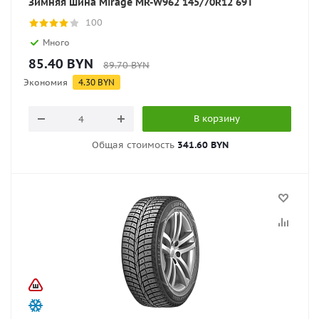
Зимняя шина Mirage MR-W962 145/70R12 69T
100
Много
85.40
BYN
89.70
BYN
Экономия
4.30
BYN
В корзину
Общая стоимость
341.60 BYN