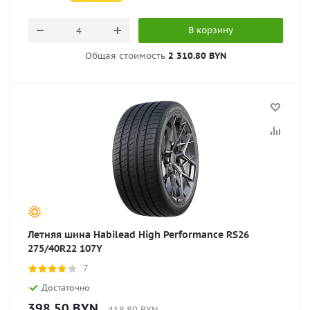
В корзину
Общая стоимость
2 310.80 BYN
Летняя шина Habilead High Performance RS26
275/40R22 107Y
7
Достаточно
398.50
BYN
418.80
BYN