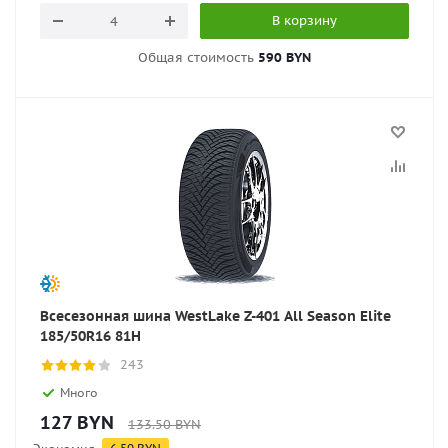
В корзину
Общая стоимость
590 BYN
Всесезонная шина WestLake Z-401 All Season Elite
185/50R16 81H
243
Много
127
BYN
133.50
BYN