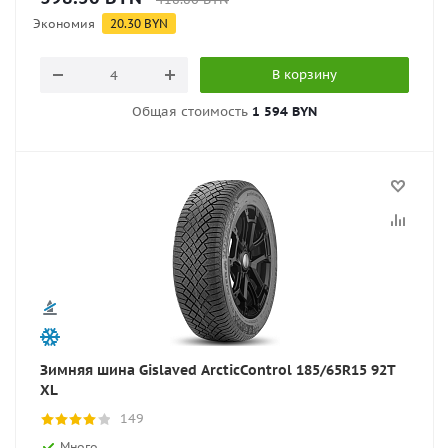
Экономия
20.30
BYN
В корзину
Общая стоимость
1 594 BYN
Зимняя шина Gislaved ArcticControl 185/65R15 92T
XL
149
Много