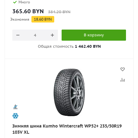
Много
365.60
BYN
384.20
BYN
Экономия
18.60
BYN
В корзину
Общая стоимость
1 462.40 BYN
Зимняя шина Kumho Wintercraft WP52+ 235/50R19
103V XL