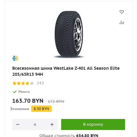
Всесезонная шина WestLake Z-401 All Season Elite
205/65R15 94H
243
Много
163.70
BYN
172
BYN
Экономия
8.30
BYN
В корзину
Общая стоимость
654.80 BYN