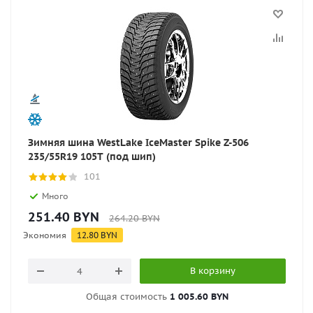
Зимняя шина WestLake IceMaster Spike Z-506
235/55R19 105T (под шип)
101
Много
251.40
BYN
264.20
BYN
Экономия
12.80
BYN
В корзину
Общая стоимость
1 005.60 BYN