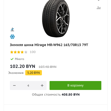
Зимняя шина Mirage MR-W962 165/70R13 79T
100
Много
102.20
BYN
107.40
BYN
Экономия
5.20
BYN
В корзину
Общая стоимость
408.80 BYN