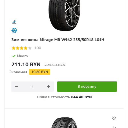
Зимняя шина Mirage MR-W962 235/50R18 101H
100
Много
211.10
BYN
221.90
BYN
Экономия
10.80
BYN
В корзину
Общая стоимость
844.40 BYN