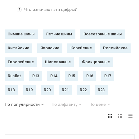
Что означают эти цифры?
?
Зимние шины
Летние шины
Всесезонные шины
Китайские
Японские
Корейские
Российские
Европейские
Шипованные
Фрикционные
Runflat
R13
R14
R15
R16
R17
R18
R19
R20
R21
R22
R23
По популярности
По алфавиту
По цене