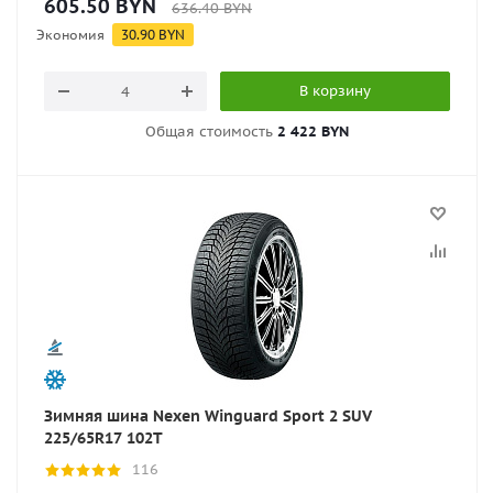
605.50
BYN
636.40
BYN
Экономия
30.90
BYN
В корзину
Общая стоимость
2 422 BYN
Зимняя шина Nexen Winguard Sport 2 SUV
225/65R17 102T
116