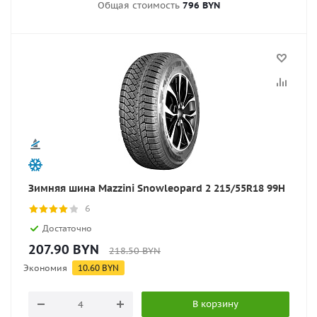
Общая стоимость
796 BYN
Зимняя шина Mazzini Snowleopard 2 215/55R18 99H
6
Достаточно
207.90
BYN
218.50
BYN
Экономия
10.60
BYN
В корзину