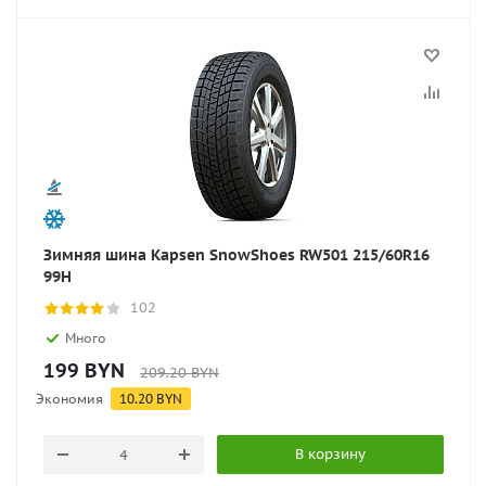
Зимняя шина Kapsen SnowShoes RW501 215/60R16
99H
102
Много
199
BYN
209.20
BYN
Экономия
10.20
BYN
В корзину