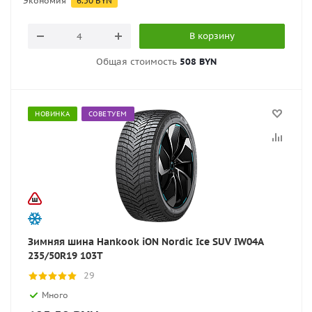
Экономия
6.50
BYN
В корзину
Общая стоимость
508 BYN
НОВИНКА
СОВЕТУЕМ
Зимняя шина Hankook iON Nordic Ice SUV IW04A
235/50R19 103T
29
Много