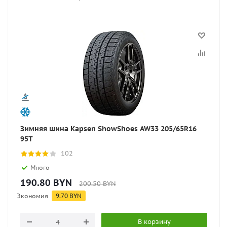
Зимняя шина Kapsen ShowShoes AW33 205/65R16
95T
102
Много
190.80
BYN
200.50
BYN
Экономия
9.70
BYN
В корзину