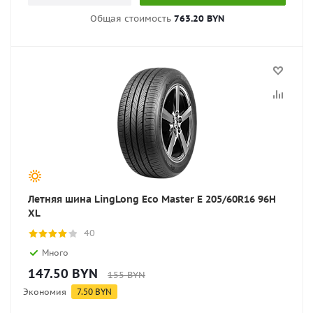
Общая стоимость
763.20 BYN
Летняя шина LingLong Eco Master E 205/60R16 96H
XL
40
Много
147.50
BYN
155
BYN
Экономия
7.50
BYN