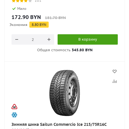
101
Мало
172.90
BYN
181.70
BYN
Экономия
8.80
BYN
В корзину
Общая стоимость
345.80 BYN
Зимняя шина Sailun Commercio Ice 215/75R16C