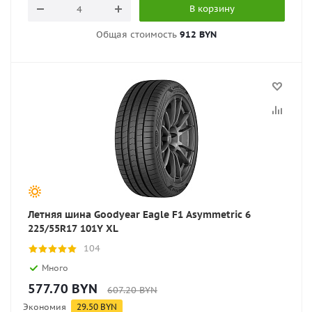
В корзину
Общая стоимость
912 BYN
Летняя шина Goodyear Eagle F1 Asymmetric 6
225/55R17 101Y XL
104
Много
577.70
BYN
607.20
BYN
Экономия
29.50
BYN