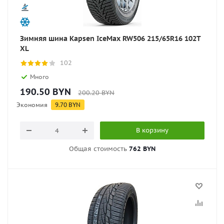
Зимняя шина Kapsen IceMax RW506 215/65R16 102T
XL
102
Много
190.50
BYN
200.20
BYN
Экономия
9.70
BYN
В корзину
Общая стоимость
762 BYN