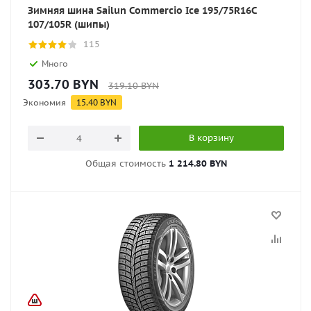
Зимняя шина Sailun Commercio Ice 195/75R16C
107/105R (шипы)
115
Много
303.70
BYN
319.10
BYN
Экономия
15.40
BYN
В корзину
Общая стоимость
1 214.80 BYN