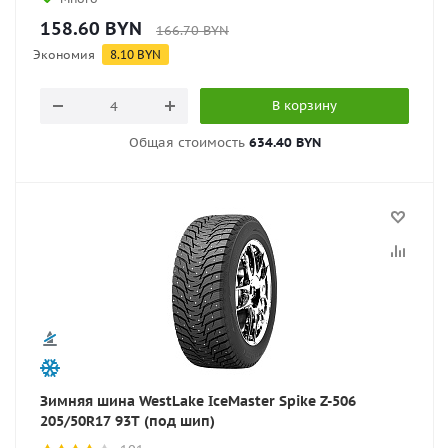
158.60
BYN
166.70
BYN
Экономия
8.10
BYN
В корзину
Общая стоимость
634.40 BYN
Зимняя шина WestLake IceMaster Spike Z-506
205/50R17 93T (под шип)