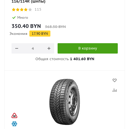
116/114R (шипы)
115
Много
350.40
BYN
368.30
BYN
Экономия
17.90
BYN
В корзину
Общая стоимость
1 401.60 BYN