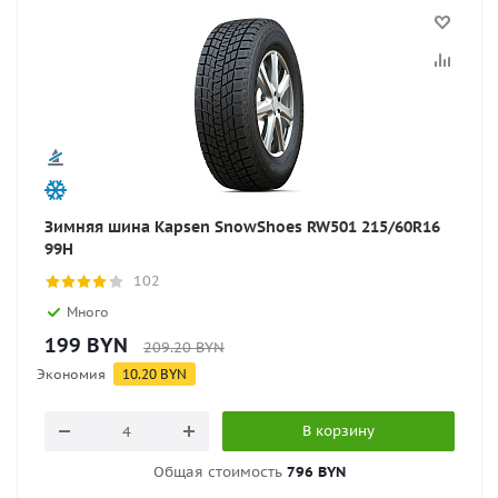
Зимняя шина Kapsen SnowShoes RW501 215/60R16
99H
102
Много
199
BYN
209.20
BYN
Экономия
10.20
BYN
В корзину
Общая стоимость
796 BYN