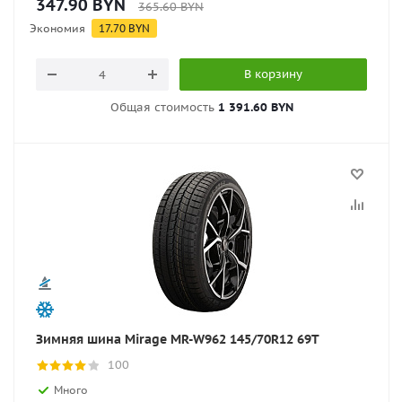
347.90
BYN
365.60
BYN
Экономия
17.70
BYN
В корзину
Общая стоимость
1 391.60 BYN
Зимняя шина Mirage MR-W962 145/70R12 69T
100
Много