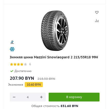
Зимняя шина Mazzini Snowleopard 2 215/55R18 99H
6
Достаточно
207.90
BYN
218.50
BYN
Экономия
10.60
BYN
В корзину
Общая стоимость
831.60 BYN