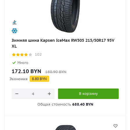
Зимняя шина Kapsen IceMax RW505 215/50R17 95V
XL
102
Много
172.10
BYN
180.90
BYN
Экономия
8.80
BYN
В корзину
Общая стоимость
688.40 BYN