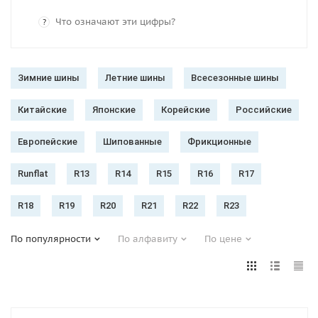
Что означают эти цифры?
?
Зимние шины
Летние шины
Всесезонные шины
Китайские
Японские
Корейские
Российские
Европейские
Шипованные
Фрикционные
Runflat
R13
R14
R15
R16
R17
R18
R19
R20
R21
R22
R23
По популярности
По алфавиту
По цене