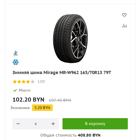
Зимняя шина Mirage MR-W962 165/70R13 79T
100
Много
102.20
BYN
107.40
BYN
Экономия
5.20
BYN
В корзину
Общая стоимость
408.80 BYN