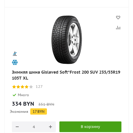
Зимняя шина Gislaved Soft*Frost 200 SUV 235/55R19
105T XL
127
Много
334
BYN
351
BYN
Экономия
17
BYN
В корзину