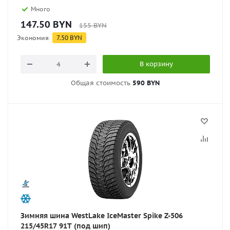
Много
147.50
BYN
155
BYN
Экономия
7.50
BYN
В корзину
Общая стоимость
590 BYN
Зимняя шина WestLake IceMaster Spike Z-506
215/45R17 91T (под шип)