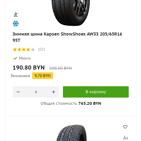
Зимняя шина Kapsen ShowShoes AW33 205/65R16
95T
102
Много
190.80
BYN
200.50
BYN
Экономия
9.70
BYN
В корзину
Общая стоимость
763.20 BYN