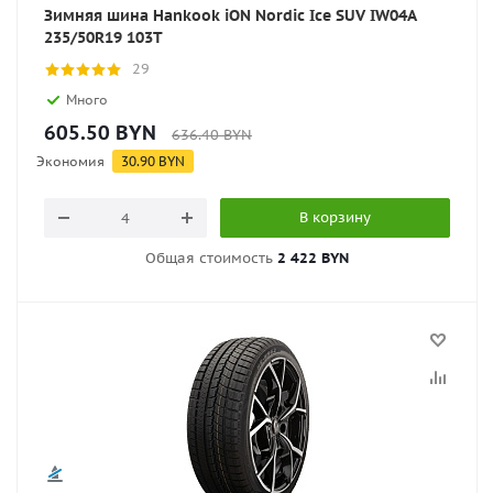
Зимняя шина Hankook iON Nordic Ice SUV IW04A
235/50R19 103T
29
Много
605.50
BYN
636.40
BYN
Экономия
30.90
BYN
В корзину
Общая стоимость
2 422 BYN