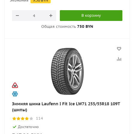
Экономия
9.50
BYN
В корзину
Общая стоимость
750 BYN
Зимняя шина Laufenn I Fit Ice LW71 255/55R18 109T
(шипы)
114
Достаточно