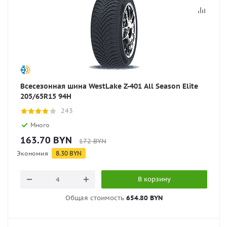
Всесезонная шина WestLake Z-401 All Season Elite
205/65R15 94H
243
Много
163.70
BYN
172
BYN
Экономия
8.30
BYN
В корзину
Общая стоимость
654.80 BYN