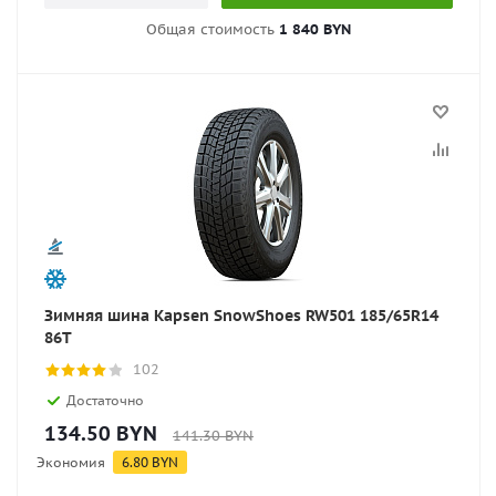
Общая стоимость
1 840 BYN
Зимняя шина Kapsen SnowShoes RW501 185/65R14
86T
102
Достаточно
134.50
BYN
141.30
BYN
Экономия
6.80
BYN