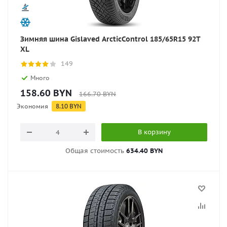
Зимняя шина Gislaved ArcticControl 185/65R15 92T
XL
149
Много
158.60
BYN
166.70
BYN
Экономия
8.10
BYN
В корзину
Общая стоимость
634.40 BYN