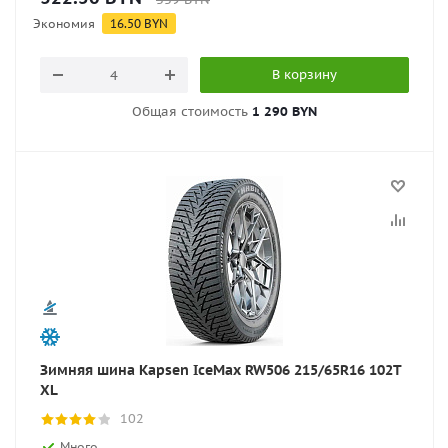
Экономия
16.50
BYN
В корзину
Общая стоимость
1 290 BYN
Зимняя шина Kapsen IceMax RW506 215/65R16 102T
XL
102
Много