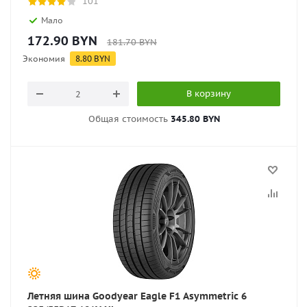
101
Мало
172.90
BYN
181.70
BYN
Экономия
8.80
BYN
В корзину
Общая стоимость
345.80 BYN
Летняя шина Goodyear Eagle F1 Asymmetric 6