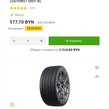
225/55R17 101Y XL
104
Много
577.70
BYN
607.20
BYN
Экономия
29.50
BYN
В корзину
Общая стоимость
2 310.80 BYN