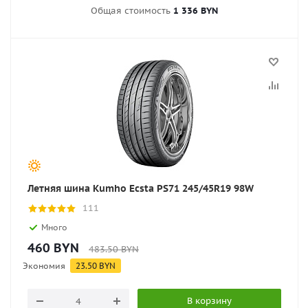
Общая стоимость
1 336 BYN
Летняя шина Kumho Ecsta PS71 245/45R19 98W
111
Много
460
BYN
483.50
BYN
Экономия
23.50
BYN
В корзину