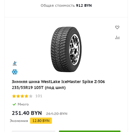
Общая стоимость
912 BYN
Зимняя шина WestLake IceMaster Spike Z-506
235/55R19 105T (под шип)
101
Много
251.40
BYN
264.20
BYN
Экономия
12.80
BYN