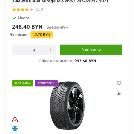
Зимняя шина Mirage MR-W962 245/65R17 107T
100
Много
248.40
BYN
261.10
BYN
Экономия
12.70
BYN
В корзину
Общая стоимость
993.60 BYN
НОВИНКА
СОВЕТУЕМ