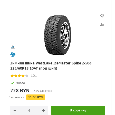
Зимняя шина WestLake IceMaster Spike Z-506
225/60R18 104T (под шип)
101
Много
228
BYN
239.60
BYN
Экономия
11.60
BYN
В корзину