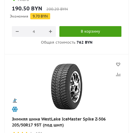
190.50
BYN
200.20
BYN
Экономия
9.70
BYN
В корзину
Общая стоимость
762 BYN
Зимняя шина WestLake IceMaster Spike Z-506
205/50R17 93T (под шип)