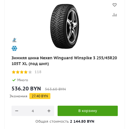
Зимняя шина Nexen Winguard Winspike 3 255/45R20
105T XL (под шип)
118
Много
536.20
BYN
563.60
BYN
Экономия
27.40
BYN
В корзину
Общая стоимость
2 144.80 BYN