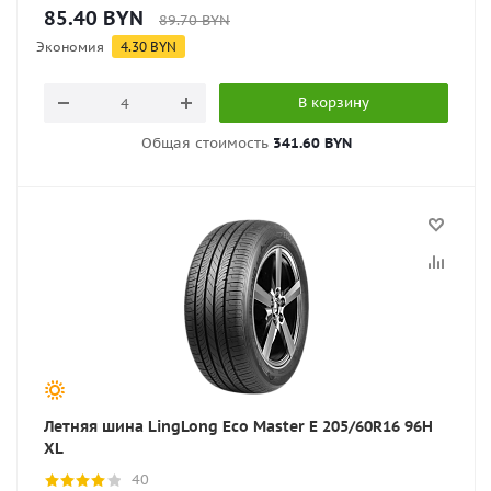
85.40
BYN
89.70
BYN
Экономия
4.30
BYN
В корзину
Общая стоимость
341.60 BYN
Летняя шина LingLong Eco Master E 205/60R16 96H
XL
40