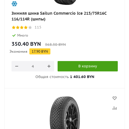
Зимняя шина Sailun Commercio Ice 215/75R16C
116/114R (шипы)
115
Много
350.40
BYN
368.30
BYN
Экономия
17.90
BYN
В корзину
Общая стоимость
1 401.60 BYN