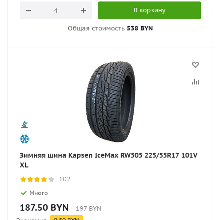
В корзину
Общая стоимость
538 BYN
Зимняя шина Kapsen IceMax RW505 225/55R17 101V
XL
102
Много
187.50
BYN
197
BYN