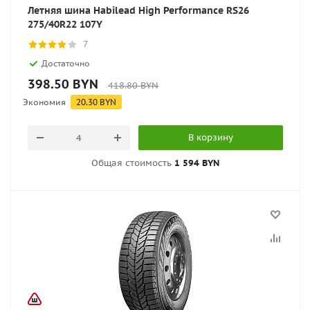
Летняя шина Habilead High Performance RS26
275/40R22 107Y
7
Достаточно
398.50
BYN
418.80
BYN
Экономия
20.30
BYN
В корзину
Общая стоимость
1 594 BYN