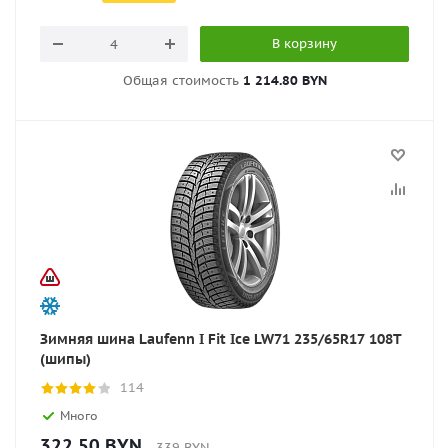
В корзину
Общая стоимость
1 214.80 BYN
Зимняя шина Laufenn I Fit Ice LW71 235/65R17 108T
(шипы)
114
Много
322.50
BYN
339
BYN