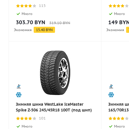
115
Много
Много
303.70
BYN
149
BY
319.10
BYN
Экономия
15.40
BYN
Экономия
Зимняя шина WestLake IceMaster
Зимняя ш
Spike Z-506 245/45R18 100T (под шип)
165/70R13
101
Много
Много