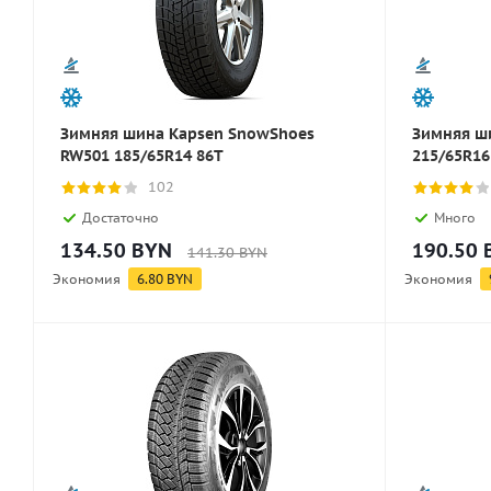
Зимняя шина Kapsen SnowShoes
Зимняя ш
RW501 185/65R14 86T
215/65R16
102
Достаточно
Много
134.50
BYN
190.50
141.30
BYN
Экономия
6.80
BYN
Экономия