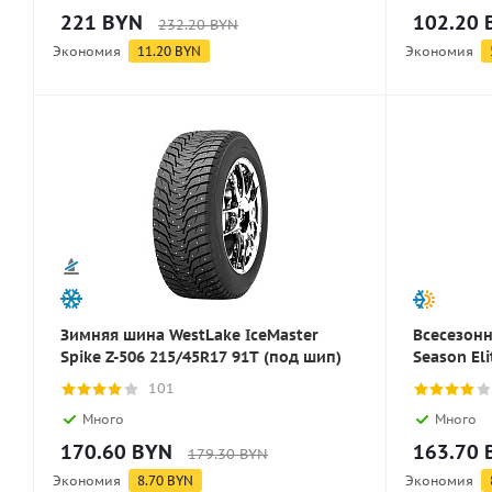
221
BYN
102.20
232.20
BYN
Экономия
11.20
BYN
Экономия
Зимняя шина WestLake IceMaster
Всесезонн
Spike Z-506 215/45R17 91T (под шип)
Season El
101
Много
Много
170.60
BYN
163.70
179.30
BYN
Экономия
8.70
BYN
Экономия