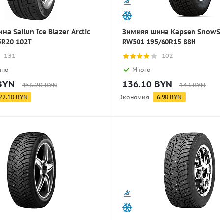
а Sailun Ice Blazer Arctic
Зимняя шина Kapsen SnowS
5R20 102T
RW501 195/60R15 88H
131
102
чно
Много
BYN
136.10
BYN
456.20
BYN
143
BYN
22.10
BYN
Экономия
6.90
BYN