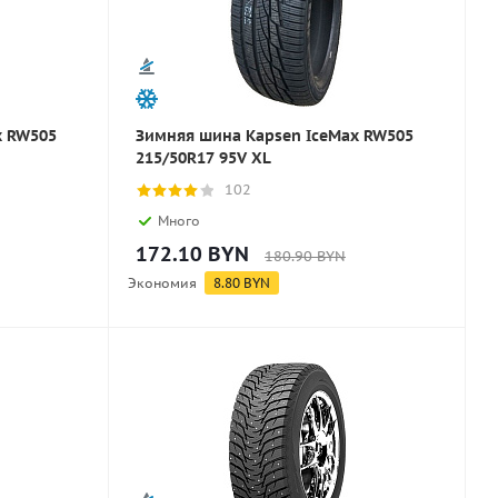
x RW505
Зимняя шина Kapsen IceMax RW505
215/50R17 95V XL
102
Много
172.10
BYN
180.90
BYN
Экономия
8.80
BYN