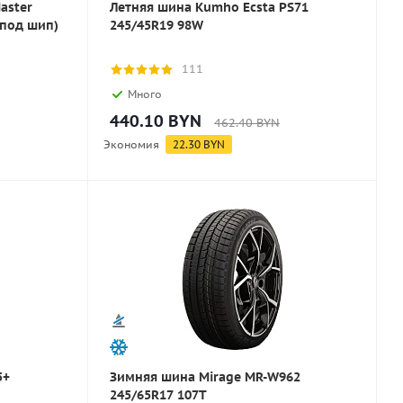
aster
Летняя шина Kumho Ecsta PS71
(под шип)
245/45R19 98W
111
Много
440.10
BYN
462.40
BYN
Экономия
22.30
BYN
5+
Зимняя шина Mirage MR-W962
245/65R17 107T