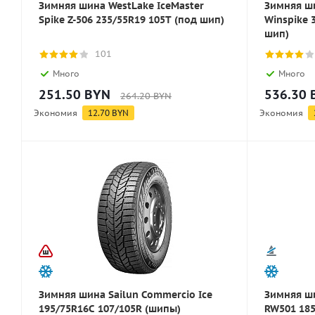
Зимняя шина WestLake IceMaster
Зимняя ш
Spike Z-506 235/55R19 105T (под шип)
Winspike 
шип)
101
Много
Много
251.50
BYN
536.30
264.20
BYN
Экономия
12.70
BYN
Экономия
Зимняя шина Sailun Commercio Ice
Зимняя ш
195/75R16C 107/105R (шипы)
RW501 185