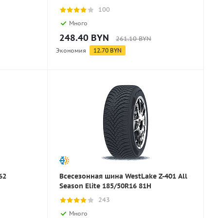
100
Много
248.40
BYN
261.10
BYN
Экономия
12.70
BYN
62
Всесезонная шина WestLake Z-401 All
Season Elite 185/50R16 81H
243
Много