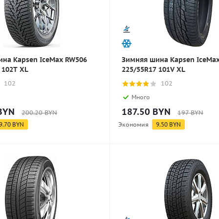
ина Kapsen IceMax RW506
Зимняя шина Kapsen IceMa
 102T XL
225/55R17 101V XL
102
102
Много
BYN
187.50
BYN
200.20
BYN
197
BYN
9.70
BYN
Экономия
9.50
BYN