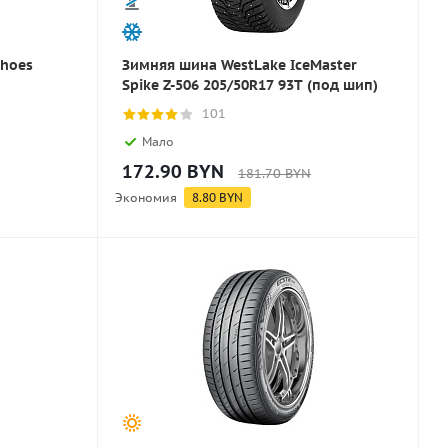
hoes
Зимняя шина WestLake IceMaster
Spike Z-506 205/50R17 93T (под шип)
101
Мало
172.90
BYN
181.70
BYN
Экономия
8.80
BYN