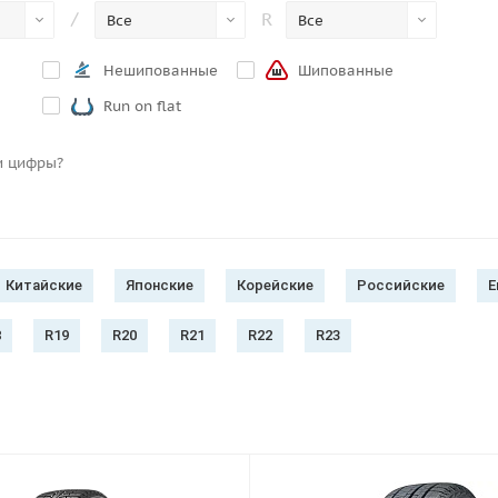
/
R
Все
Все
Нешипованные
Шипованные
Run on flat
и цифры?
Китайские
Японские
Корейские
Российские
Е
8
R19
R20
R21
R22
R23