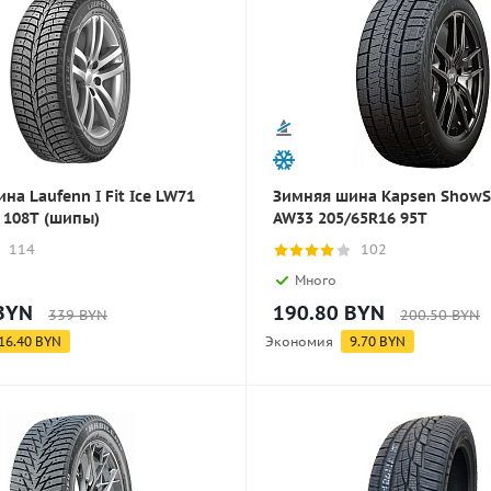
на Laufenn I Fit Ice LW71
Зимняя шина Kapsen ShowS
 108T (шипы)
AW33 205/65R16 95T
114
102
Много
BYN
190.80
BYN
339
BYN
200.50
BYN
16.40
BYN
Экономия
9.70
BYN