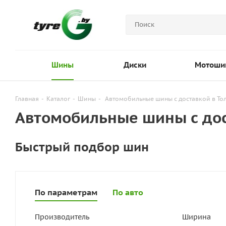
Шины
Диски
Мотоши
Главная
-
Каталог
-
Шины
-
Автомобильные шины с доставкой в То
Автомобильные шины с дос
Быстрый подбор шин
По параметрам
По авто
Производитель
Ширина