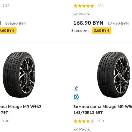
102
101
Много
N
168.90
BYN
156.60
BYN
177.50
BYN
7.60
BYN
Экономия
8.60
BYN
ина Mirage MR-W962
Зимняя шина Mirage MR-W9
 79T
145/70R12 69T
100
100
Много