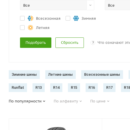
Все
Все
Всесезонная
Зимняя
Летняя
Сбросить
Что означают эт
?
Зимние шины
Летние шины
Всесезонные шины
Runflat
R13
R14
R15
R16
R17
R1
По популярности
По алфавиту
По цене