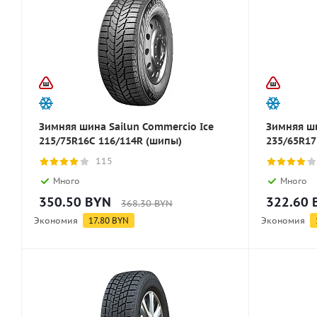
Зимняя шина Sailun Commercio Ice
Зимняя ши
215/75R16C 116/114R (шипы)
235/65R17
115
Много
Много
350.50
BYN
322.60
368.30
BYN
Экономия
17.80
BYN
Экономия