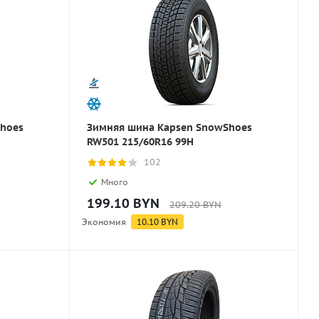
hoes
Зимняя шина Kapsen SnowShoes
RW501 215/60R16 99H
102
Много
199.10
BYN
209.20
BYN
Экономия
10.10
BYN