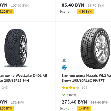
BYN
85.40
BYN
107.40
BYN
89.70
BYN
5.20
BYN
Экономия
4.30
BYN
ая шина WestLake Z-401 All
Зимняя шина Maxxis WL2 V
ite 205/65R15 94H
Snow 195/60R16C 99/97T
243
105
Много
BYN
275.40
BYN
172
BYN
289.40
BYN
8.30
BYN
Экономия
14
BYN