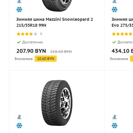
Зимняя шина Mazzini Snowleopard 2
Зимняя шин
215/55R18 99H
Evo 275/3
6
Достаточно
Достато
207.90
BYN
434.10
218.50
BYN
Экономия
10.60
BYN
Экономия