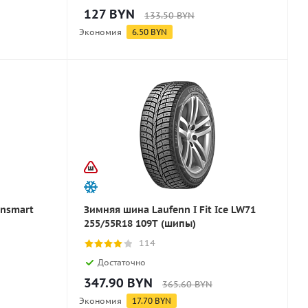
127
BYN
133.50
BYN
Экономия
6.50
BYN
ansmart
Зимняя шина Laufenn I Fit Ice LW71
255/55R18 109T (шипы)
114
Достаточно
347.90
BYN
365.60
BYN
Экономия
17.70
BYN