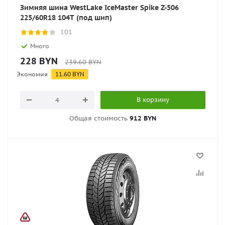
Зимняя шина WestLake IceMaster Spike Z-506
225/60R18 104T (под шип)
101
Много
228
BYN
239.60
BYN
Экономия
11.60
BYN
В корзину
Общая стоимость
912 BYN