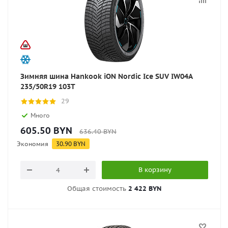
Зимняя шина Hankook iON Nordic Ice SUV IW04A
235/50R19 103T
29
Много
605.50
BYN
636.40
BYN
Экономия
30.90
BYN
В корзину
Общая стоимость
2 422 BYN