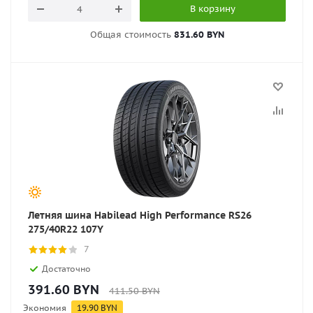
В корзину
Общая стоимость
831.60 BYN
Летняя шина Habilead High Performance RS26
275/40R22 107Y
7
Достаточно
391.60
BYN
411.50
BYN
Экономия
19.90
BYN