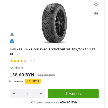
Зимняя шина Gislaved ArcticControl 185/65R15 92T
XL
149
Много
158.60
BYN
166.70
BYN
Экономия
8.10
BYN
В корзину
Общая стоимость
634.40 BYN