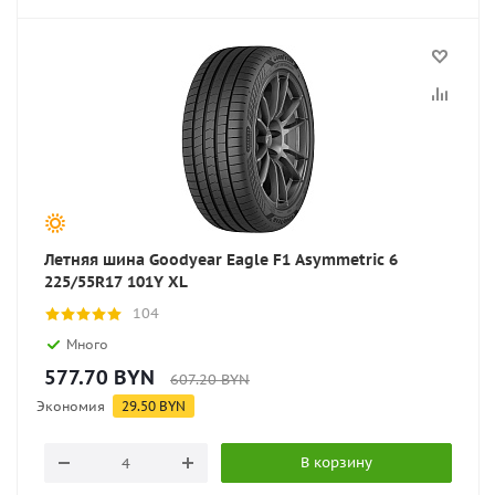
Летняя шина Goodyear Eagle F1 Asymmetric 6
225/55R17 101Y XL
104
Много
577.70
BYN
607.20
BYN
Экономия
29.50
BYN
В корзину