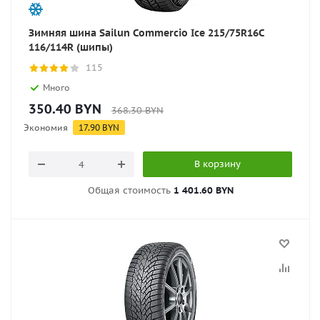
Зимняя шина Sailun Commercio Ice 215/75R16C
116/114R (шипы)
115
Много
350.40
BYN
368.30
BYN
Экономия
17.90
BYN
В корзину
Общая стоимость
1 401.60 BYN