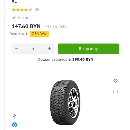
XL
40
Много
147.60
BYN
155.10
BYN
Экономия
7.50
BYN
В корзину
Общая стоимость
590.40 BYN