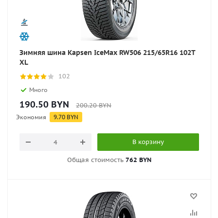
Зимняя шина Kapsen IceMax RW506 215/65R16 102T
XL
102
Много
190.50
BYN
200.20
BYN
Экономия
9.70
BYN
В корзину
Общая стоимость
762 BYN