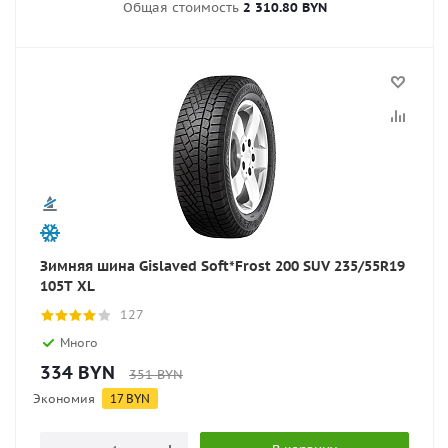
Общая стоимость
2 310.80 BYN
Зимняя шина Gislaved Soft*Frost 200 SUV 235/55R19
105T XL
127
Много
334
BYN
351
BYN
Экономия
17
BYN