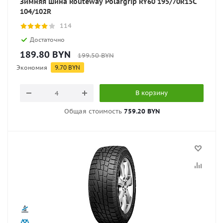
Зимняя шина Routeway Polargrip RY60 195/70R15C
104/102R
114
Достаточно
189.80
BYN
199.50
BYN
Экономия
9.70
BYN
В корзину
Общая стоимость
759.20 BYN