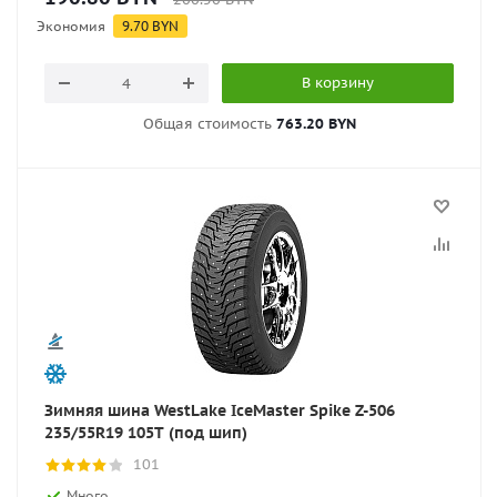
Экономия
9.70
BYN
В корзину
Общая стоимость
763.20 BYN
Зимняя шина WestLake IceMaster Spike Z-506
235/55R19 105T (под шип)
101
Много