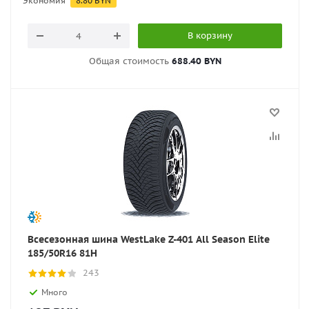
Экономия
8.80
BYN
В корзину
Общая стоимость
688.40 BYN
Всесезонная шина WestLake Z-401 All Season Elite
185/50R16 81H
243
Много