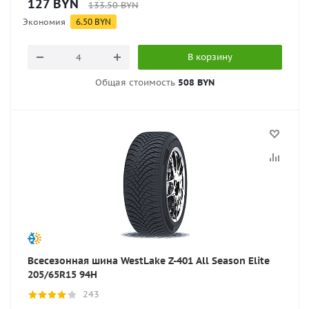
127
BYN
133.50
BYN
Экономия
6.50
BYN
В корзину
Общая стоимость
508 BYN
Всесезонная шина WestLake Z-401 All Season Elite
205/65R15 94H
243