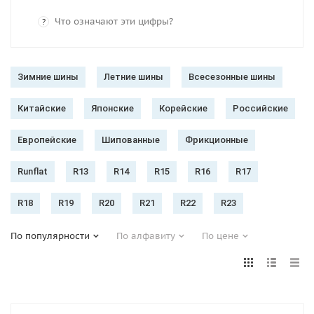
Что означают эти цифры?
?
Зимние шины
Летние шины
Всесезонные шины
Китайские
Японские
Корейские
Российские
Европейские
Шипованные
Фрикционные
Runflat
R13
R14
R15
R16
R17
R18
R19
R20
R21
R22
R23
По популярности
По алфавиту
По цене