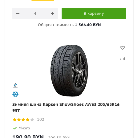
В корзину
Общая стоимость
1 566.40 BYN
Зимняя шина Kapsen ShowShoes AW33 205/65R16
95T
102
Много
190.80
BYN
200.50
BYN