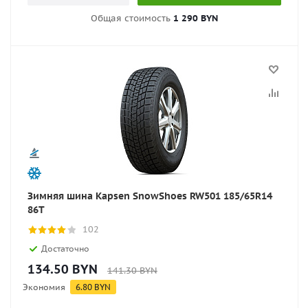
Общая стоимость
1 290 BYN
Зимняя шина Kapsen SnowShoes RW501 185/65R14
86T
102
Достаточно
134.50
BYN
141.30
BYN
Экономия
6.80
BYN