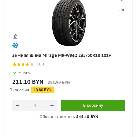
Зимняя шина Mirage MR-W962 235/50R18 101H
100
Много
211.10
BYN
221.90
BYN
Экономия
10.80
BYN
В корзину
Общая стоимость
844.40 BYN