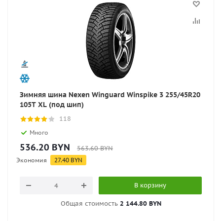
Зимняя шина Nexen Winguard Winspike 3 255/45R20
105T XL (под шип)
118
Много
536.20
BYN
563.60
BYN
Экономия
27.40
BYN
В корзину
Общая стоимость
2 144.80 BYN