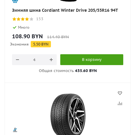
Зимняя шина Cordiant Winter Drive 205/55R16 94T
153
Много
108.90
BYN
114.40
BYN
Экономия
5.50
BYN
В корзину
Общая стоимость
435.60 BYN