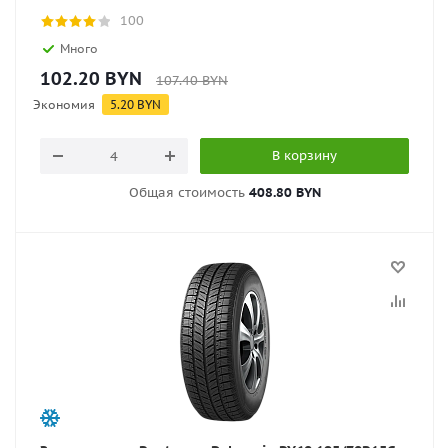
100
Много
102.20
BYN
107.40
BYN
Экономия
5.20
BYN
В корзину
Общая стоимость
408.80 BYN