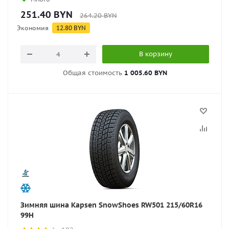
251.40
BYN
264.20
BYN
Экономия
12.80
BYN
В корзину
Общая стоимость
1 005.60 BYN
Зимняя шина Kapsen SnowShoes RW501 215/60R16
99H