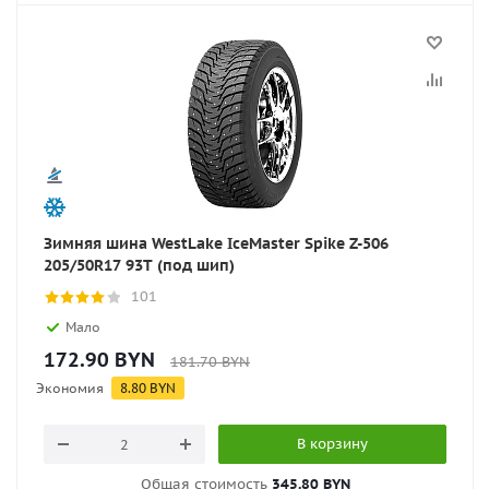
Зимняя шина WestLake IceMaster Spike Z-506
205/50R17 93T (под шип)
101
Мало
172.90
BYN
181.70
BYN
Экономия
8.80
BYN
В корзину
Общая стоимость
345.80 BYN