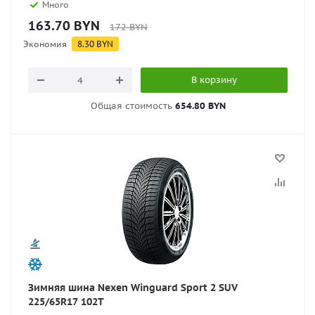
Много
163.70
BYN
172
BYN
Экономия
8.30
BYN
В корзину
Общая стоимость
654.80 BYN
Зимняя шина Nexen Winguard Sport 2 SUV
225/65R17 102T