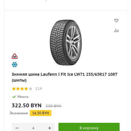
Зимняя шина Laufenn I Fit Ice LW71 235/65R17 108T
(шипы)
114
Много
322.50
BYN
339
BYN
Экономия
16.50
BYN
В корзину