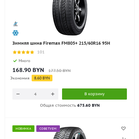
Зимняя шина Firemax FM805+ 215/60R16 95H
101
Много
168.90
BYN
177.50
BYN
Экономия
8.60
BYN
В корзину
Общая стоимость
675.60 BYN
НОВИНКА
СОВЕТУЕМ