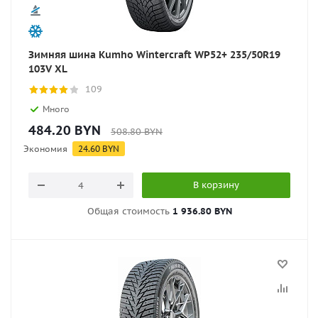
Зимняя шина Kumho Wintercraft WP52+ 235/50R19
103V XL
109
Много
484.20
BYN
508.80
BYN
Экономия
24.60
BYN
В корзину
Общая стоимость
1 936.80 BYN