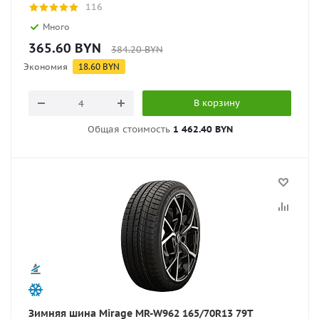
116
Много
365.60
BYN
384.20
BYN
Экономия
18.60
BYN
В корзину
Общая стоимость
1 462.40 BYN
Зимняя шина Mirage MR-W962 165/70R13 79T