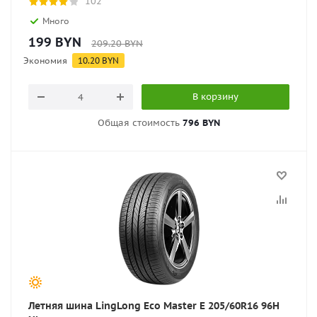
102
Много
199
BYN
209.20
BYN
Экономия
10.20
BYN
В корзину
Общая стоимость
796 BYN
Летняя шина LingLong Eco Master E 205/60R16 96H