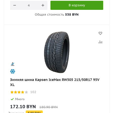
В корзину
Общая стоимость
538 BYN
Зимняя шина Kapsen IceMax RW505 215/50R17 95V
XL
102
Много
172.10
BYN
180.90
BYN