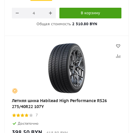
В корзину
Общая стоимость
2 310.80 BYN
Летняя шина Habilead High Performance RS26
275/40R22 107Y
7
Достаточно
398.50
BYN
418.80
BYN