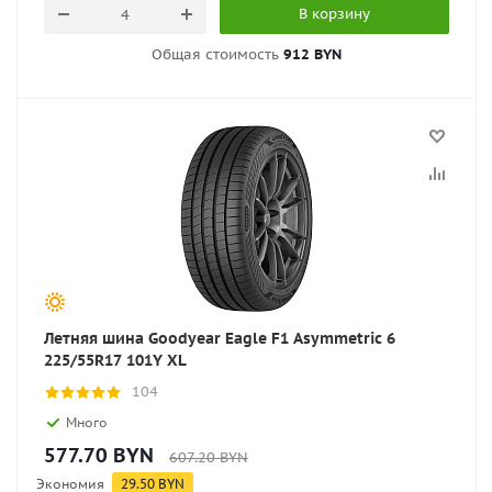
В корзину
Общая стоимость
912 BYN
Летняя шина Goodyear Eagle F1 Asymmetric 6
225/55R17 101Y XL
104
Много
577.70
BYN
607.20
BYN
Экономия
29.50
BYN