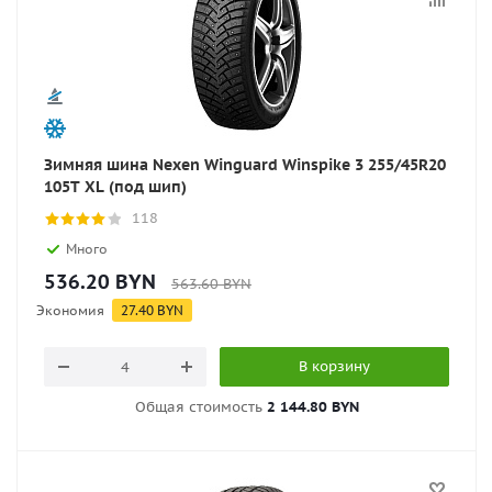
Зимняя шина Nexen Winguard Winspike 3 255/45R20
105T XL (под шип)
118
Много
536.20
BYN
563.60
BYN
Экономия
27.40
BYN
В корзину
Общая стоимость
2 144.80 BYN