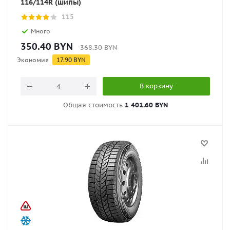
116/114R (шипы)
115
Много
350.40
BYN
368.30
BYN
Экономия
17.90
BYN
В корзину
Общая стоимость
1 401.60 BYN