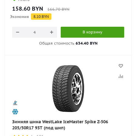
158.60
BYN
166.70
BYN
Экономия
8.10
BYN
В корзину
Общая стоимость
634.40 BYN
Зимняя шина WestLake IceMaster Spike Z-506
205/50R17 93T (под шип)