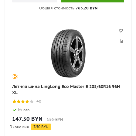
Общая стоимость
763.20 BYN
Летняя шина LingLong Eco Master E 205/60R16 96H
XL
40
Много
147.50
BYN
155
BYN
Экономия
7.50
BYN