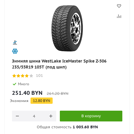
Зимняя шина WestLake IceMaster Spike Z-506
235/55R19 105T (под шип)
101
Много
251.40
BYN
264.20
BYN
Экономия
12.80
BYN
В корзину
Общая стоимость
1 005.60 BYN