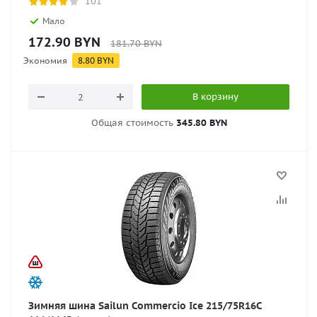
101
Мало
172.90
BYN
181.70
BYN
Экономия
8.80
BYN
В корзину
Общая стоимость
345.80 BYN
Зимняя шина Sailun Commercio Ice 215/75R16C