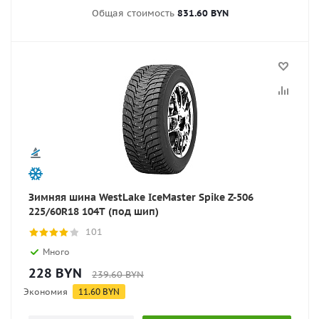
Общая стоимость
831.60 BYN
Зимняя шина WestLake IceMaster Spike Z-506
225/60R18 104T (под шип)
101
Много
228
BYN
239.60
BYN
Экономия
11.60
BYN