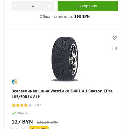
В корзину
Общая стоимость
590 BYN
Всесезонная шина WestLake Z-401 All Season Elite
185/50R16 81H
243
Много
127
BYN
133.50
BYN