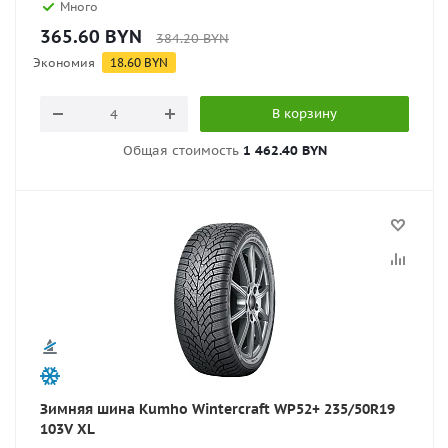
Много
365.60
BYN
384.20
BYN
Экономия
18.60
BYN
В корзину
Общая стоимость
1 462.40 BYN
Зимняя шина Kumho Wintercraft WP52+ 235/50R19
103V XL