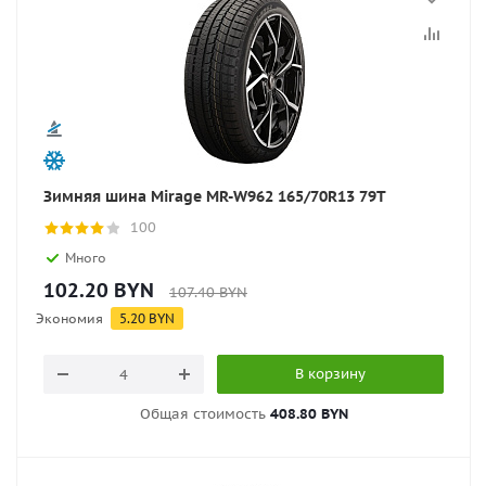
Зимняя шина Mirage MR-W962 165/70R13 79T
100
Много
102.20
BYN
107.40
BYN
Экономия
5.20
BYN
В корзину
Общая стоимость
408.80 BYN