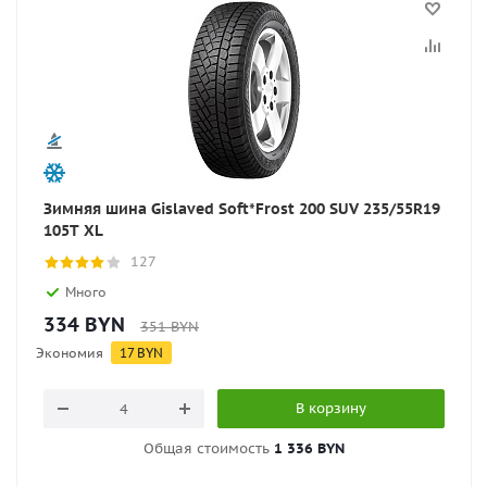
Зимняя шина Gislaved Soft*Frost 200 SUV 235/55R19
105T XL
127
Много
334
BYN
351
BYN
Экономия
17
BYN
В корзину
Общая стоимость
1 336 BYN