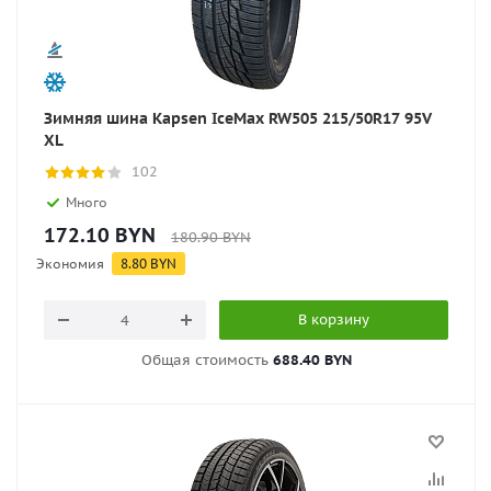
Зимняя шина Kapsen IceMax RW505 215/50R17 95V
XL
102
Много
172.10
BYN
180.90
BYN
Экономия
8.80
BYN
В корзину
Общая стоимость
688.40 BYN