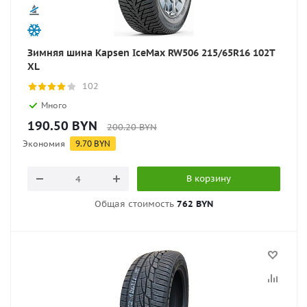
Зимняя шина Kapsen IceMax RW506 215/65R16 102T
XL
102
Много
190.50
BYN
200.20
BYN
Экономия
9.70
BYN
В корзину
Общая стоимость
762 BYN