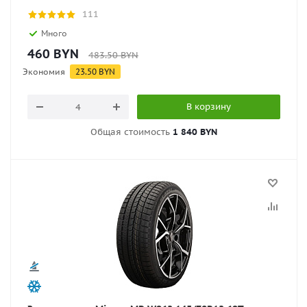
111
Много
460
BYN
483.50
BYN
Экономия
23.50
BYN
В корзину
Общая стоимость
1 840 BYN