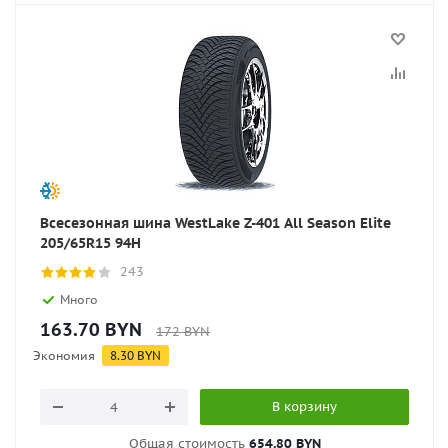
Всесезонная шина WestLake Z-401 All Season Elite
205/65R15 94H
243
Много
163.70
BYN
172
BYN
Экономия
8.30
BYN
В корзину
Общая стоимость
654.80 BYN