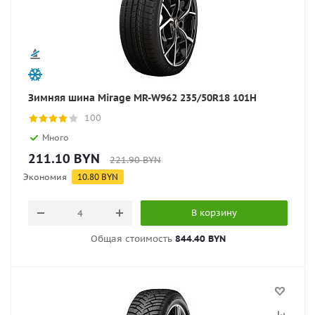
Зимняя шина Mirage MR-W962 235/50R18 101H
100
Много
211.10
BYN
221.90
BYN
Экономия
10.80
BYN
В корзину
Общая стоимость
844.40 BYN