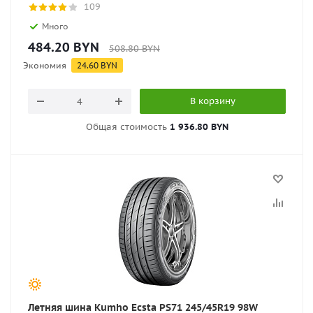
109
Много
484.20
BYN
508.80
BYN
Экономия
24.60
BYN
В корзину
Общая стоимость
1 936.80 BYN
Летняя шина Kumho Ecsta PS71 245/45R19 98W