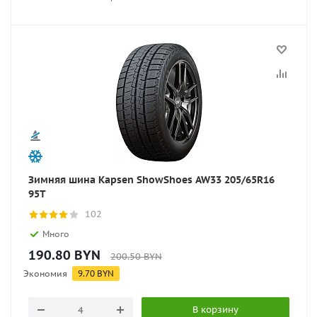
Зимняя шина Kapsen ShowShoes AW33 205/65R16
95T
102
Много
190.80
BYN
200.50
BYN
Экономия
9.70
BYN
В корзину