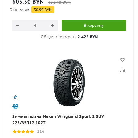
605.50
BYN
636.40
BYN
Экономия
30.90
BYN
В корзину
Общая стоимость
2 422 BYN
Зимняя шина Nexen Winguard Sport 2 SUV
225/65R17 102T
116