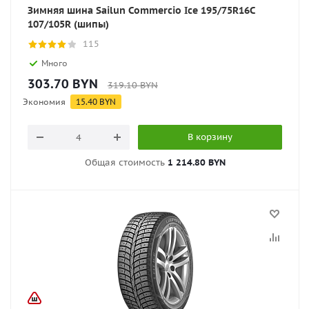
Зимняя шина Sailun Commercio Ice 195/75R16C
107/105R (шипы)
115
Много
303.70
BYN
319.10
BYN
Экономия
15.40
BYN
В корзину
Общая стоимость
1 214.80 BYN