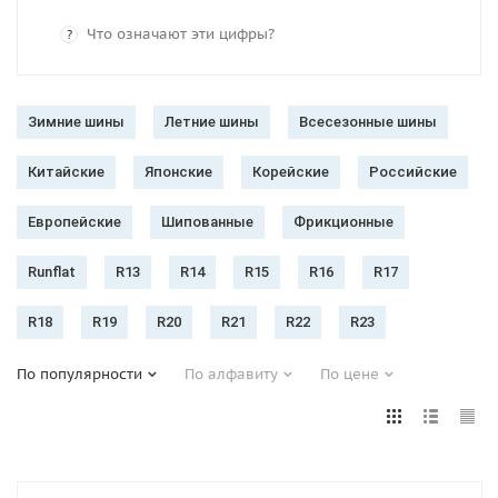
Что означают эти цифры?
?
Зимние шины
Летние шины
Всесезонные шины
Китайские
Японские
Корейские
Российские
Европейские
Шипованные
Фрикционные
Runflat
R13
R14
R15
R16
R17
R18
R19
R20
R21
R22
R23
По популярности
По алфавиту
По цене