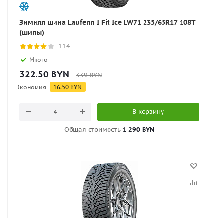
Зимняя шина Laufenn I Fit Ice LW71 235/65R17 108T
(шипы)
114
Много
322.50
BYN
339
BYN
Экономия
16.50
BYN
В корзину
Общая стоимость
1 290 BYN