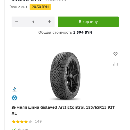
Экономия
20.30
BYN
В корзину
Общая стоимость
1 594 BYN
Зимняя шина Gislaved ArcticControl 185/65R15 92T
XL
149
Много