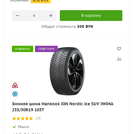
Экономия
6.50
BYN
В корзину
Общая стоимость
508 BYN
НОВИНКА
СОВЕТУЕМ
Зимняя шина Hankook iON Nordic Ice SUV IW04A
235/50R19 103T
29
Много