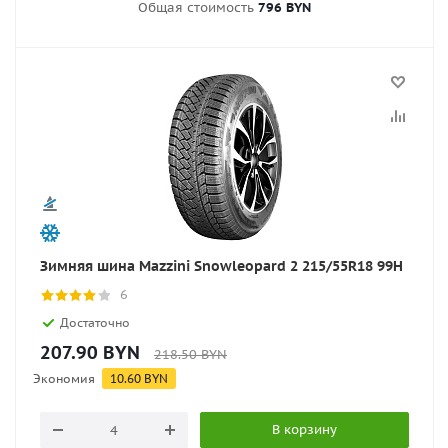
Общая стоимость
796 BYN
Зимняя шина Mazzini Snowleopard 2 215/55R18 99H
6
Достаточно
207.90
BYN
218.50
BYN
Экономия
10.60
BYN
В корзину