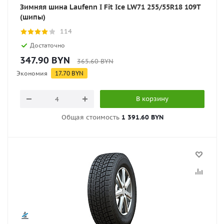
Зимняя шина Laufenn I Fit Ice LW71 255/55R18 109T
(шипы)
114
Достаточно
347.90
BYN
365.60
BYN
Экономия
17.70
BYN
В корзину
Общая стоимость
1 391.60 BYN