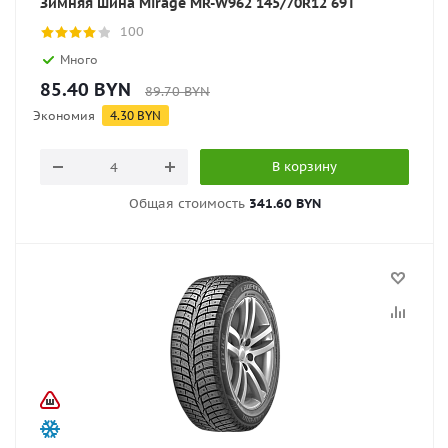
Зимняя шина Mirage MR-W962 145/70R12 69T
100
Много
85.40
BYN
89.70
BYN
Экономия
4.30
BYN
В корзину
Общая стоимость
341.60 BYN